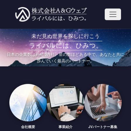
コ
ン
テ
ン
ツ
へ
ス
未だ見ぬ世界を探しに行こう
キ
ライバルには、ひみつ。
ッ
プ
日本の企業数は約410万社。星の数ほどある中で、あなたと共に
歩んでいく最高のパートナー。
会社概要
事業紹介
JVパートナー募集