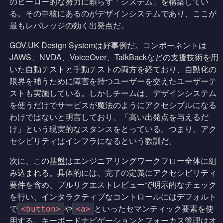
のヒーロー的な努力に頼らず「システム」を構築してい
る。その中核にあるのがデザインシステムであり、ここが
最もレバレッジの効く出発点だ。
GOV.UK Design Systemは好事例だ。コンポーネントは
JAWS、NVDA、VoiceOver、TalkBackなどの支援技術を用
いた自動テストと手動テストの両方を経ており、自動化の
限界を補うために障害を持つユーザーを交えたユーザーテ
ストも実施している。しかしチームは、デザインシステム
を使うだけでサービスが魔法のようにアクセシブルになる
わけではないと明言しており、「高い出発点を与えるだ
け」という現実的なスタンスをとっている。つまり、アク
セシビリティはインフラになるという教訓だ。
次に、この基盤はエンジニアリングワークフロー全体に組
み込まれる。具体的には、完了の定義にアクセシビリティ
要件を含め、プルリクエストレビューで明示的なチェック
を行い、インタラクティブなコントロールにはデフォルト
で
や
といったセマンティック要素を使
<button>
<a>
用する。キーボードナビゲーションとフォーカス管理はオ