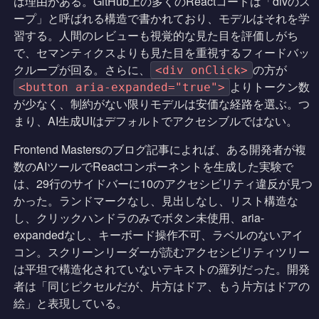
は理由がある。GitHub上の多くのReactコードは「divのス
ープ」と呼ばれる構造で書かれており、モデルはそれを学
習する。人間のレビューも視覚的な見た目を評価しがち
で、セマンティクスよりも見た目を重視するフィードバッ
クループが回る。さらに、
の方が
<div onClick>
よりトークン数
<button aria-expanded="true">
が少なく、制約がない限りモデルは安価な経路を選ぶ。つ
まり、AI生成UIはデフォルトでアクセシブルではない。
Frontend Mastersのブログ記事によれば、ある開発者が複
数のAIツールでReactコンポーネントを生成した実験で
は、29行のサイドバーに10のアクセシビリティ違反が見つ
かった。ランドマークなし、見出しなし、リスト構造な
し、クリックハンドラのみでボタン未使用、aria-
expandedなし、キーボード操作不可、ラベルのないアイ
コン。スクリーンリーダーが読むアクセシビリティツリー
は平坦で構造化されていないテキストの羅列だった。開発
者は「同じピクセルだが、片方はドア、もう片方はドアの
絵」と表現している。