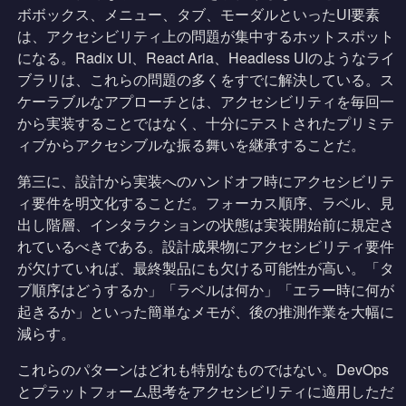
ボボックス、メニュー、タブ、モーダルといったUI要素
は、アクセシビリティ上の問題が集中するホットスポット
になる。Radix UI、React Aria、Headless UIのようなライ
ブラリは、これらの問題の多くをすでに解決している。ス
ケーラブルなアプローチとは、アクセシビリティを毎回一
から実装することではなく、十分にテストされたプリミテ
ィブからアクセシブルな振る舞いを継承することだ。
第三に、設計から実装へのハンドオフ時にアクセシビリテ
ィ要件を明文化することだ。フォーカス順序、ラベル、見
出し階層、インタラクションの状態は実装開始前に規定さ
れているべきである。設計成果物にアクセシビリティ要件
が欠けていれば、最終製品にも欠ける可能性が高い。「タ
ブ順序はどうするか」「ラベルは何か」「エラー時に何が
起きるか」といった簡単なメモが、後の推測作業を大幅に
減らす。
これらのパターンはどれも特別なものではない。DevOps
とプラットフォーム思考をアクセシビリティに適用しただ