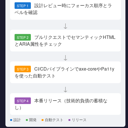
設計レビュー時にフォーカス順序とラ
STEP 1
ベルを確認
↓
プルリクエストでセマンティックHTML
STEP 2
とARIA属性をチェック
↓
CI/CDパイプラインでaxe-coreやPa11y
STEP 3
を使った自動テスト
↓
本番リリース（技術的負債の蓄積な
STEP 4
し）
■
設計
■
開発
■
自動テスト
■
リリース