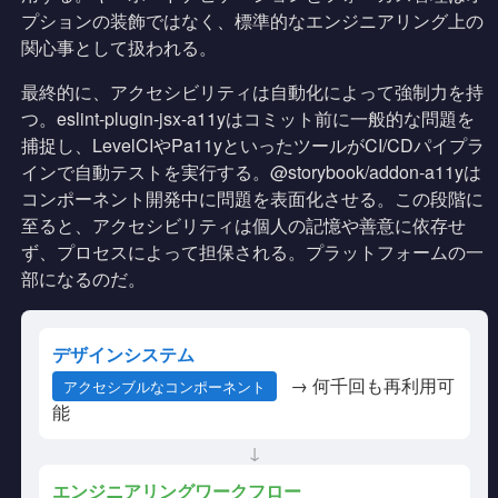
プションの装飾ではなく、標準的なエンジニアリング上の
関心事として扱われる。
最終的に、アクセシビリティは自動化によって強制力を持
つ。eslint-plugin-jsx-a11yはコミット前に一般的な問題を
捕捉し、LevelCIやPa11yといったツールがCI/CDパイプラ
インで自動テストを実行する。@storybook/addon-a11yは
コンポーネント開発中に問題を表面化させる。この段階に
至ると、アクセシビリティは個人の記憶や善意に依存せ
ず、プロセスによって担保される。プラットフォームの一
部になるのだ。
デザインシステム
→ 何千回も再利用可
アクセシブルなコンポーネント
能
↓
エンジニアリングワークフロー