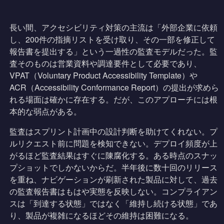
長い間、アクセシビリティ対策の主流は「外部企業に依頼
し、200件の指摘リストを受け取り、その一部を修正して
報告書を提出する」という一過性の監査モデルだった。監
査そのものは営業資料や調達要件として必要であり、
VPAT（Voluntary Product Accessibility Template）や
ACR（Accessibility Conformance Report）の提出が求めら
れる場面は確かに存在する。だが、このアプローチには根
本的な弱点がある。
監査はスプリント計画中の設計判断を助けてくれない。プ
ルリクエスト前に問題を検知できない。デプロイ頻度が上
がるほど監査結果はすぐに陳腐化する。ある時点のスナッ
プショットでしかないからだ。半年後に数十回のリリース
を重ね、ナビゲーションが刷新された製品に対して、過去
の監査報告書はもはや実態を反映しない。コンプライアン
スは「到達する状態」ではなく「維持し続ける状態」であ
り、製品が複雑になるほどその維持は困難になる。