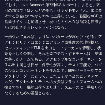
ており、Level Accessの第7回年次レポートによると、取
引の75%で「ほとんどの場合」証明が必要とされ、常に要
求する割合は27%から31%に上昇している。強固なACRは
営業サイクルを加速させ、弱いものや不在は商談を停滞ま
たは停止させるレッドラインになる。
一歩引いて見れば、より深いパターンが浮かび上がる。ア
クセシビリティはエンジニアリング成熟度の代理指標だ。
セマンティックHTMLを出力し、フォーカスを管理し、状
態を正しく公開し、それをCIでテストするチームは、規律
の整ったチームである。アクセシブルなコンポーネントを
生み出す同じ規律が、保守性が高く、テスト可能で、バグ
の少ないコンポーネントを生み出す。開発リーダーやプロ
ダクトリーダーにとって、これこそが本当のビジネスケー
スだ。アクセシビリティへの投資はプラットフォームへの
投資であり、機能出荷をより速く、スムーズに、手戻り少
なくするための基盤となる。