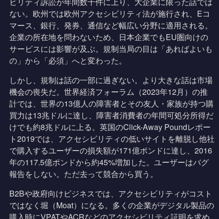
ビリティ訴訟が年間数千件に上り、大企業に限った話では
ない。欧州では欧州アクセシビリティ法が施行され、Eコ
マース、銀行、発券、通信など幅広い分野に適用される。
企業の所在地を問わないため、日本企業でもEU圏向けの
サービスには影響が及ぶ。規制当局の目は「あればよいも
の」から「必須」へと変わった。
しかし、規制は話の一部に過ぎない。より大きな話は市場
機会の喪失だ。世界経済フォーラム（2023年12月）の推
計では、世界の13億人の障害者とその友人・家族が持つ購
買力は13兆ドルに達し、障害者消費者の年間可処分所得だ
けでも約8兆ドルに上る。英国のClick-Away Poundレポー
ト2019では、アクセシビリティの低いサイトを離脱し他社
で購入するユーザーの損失額が171億ポンドに達し、2016
年の117.5億ポンドから約45%増加した。ユーザーはバグ
報告をしない。ただ去って競合から買う。
B2Bや政府向けビジネスでは、アクセシビリティがコスト
ではなく堀（Moat）になる。多くの企業がデジタル製品の
購入時にVPATやACRなどのアクセシビリティ証明を求め