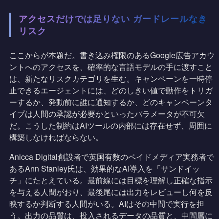
アクセスだけでは足りない ガードレールなき
リスク
ここからが本題だ。書き込み権限のあるGoogle広告アカウ
ントへのアクセスを、確率的な言語モデルの手に渡すこと
は、新たなリスクカテゴリを生む。キャンペーンを一時停
止できるエージェントには、どのしきい値で動作をトリガ
ーするか、発動前に誰に通知するか、どのキャンペーンタ
イプは人間の承認が必要かといったパラメータが不可欠
だ。こうした制約はAIツールの内部には存在せず、周囲に
構築しなければならない。
Anicca Digital創設者で英国有数のペイドメディア実務者で
あるAnn Stanley氏は、効果的なAI導入を「サンドイッ
チ」にたとえている。最前線には目標を理解し正確な指示
を与える人間がおり、最後尾には出力をレビューし何を反
映するか判断する人間がいる。AIはその中間で実行を担
う。出力の品質は、投入されるデータの品質と、中間層に