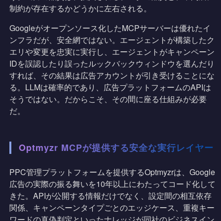
制約が存在するかどうかに左右される。
Googleがオープンソース化したMCPサーバーは優れたイ
ンフラだが、安全網ではない。エージェントが構築したク
エリや変更を忠実に実行し、エージェントがキャンペーン
IDを誤認したり誤ったルックバックウィンドウを選んだり
すれば、その結果は広告アカウントが引き受けることにな
る。LLMは確率的であり、広告プラットフォームのAPIは
そうではない。だからこそ、その間に座る仕組みが必要
だ。
Optmyzr MCPが提供する安全な実行レイヤー
PPC管理プラットフォームを提供するOptmyzrは、Google
広告の実際の振る舞いを10年以上にわたってコード化して
きた。APIが公開する情報だけでなく、設定間の相互依存
関係、キャンペーンタイプごとのエッジケース、重複キー
ワードの真偽判定といったナレッジが同社のビジネスイン