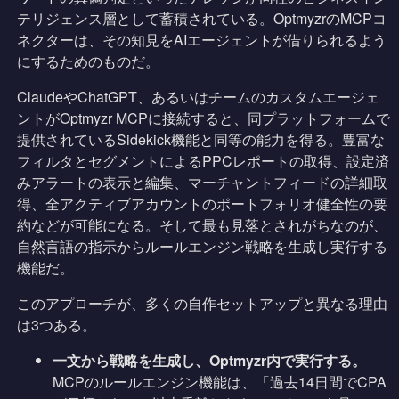
テリジェンス層として蓄積されている。OptmyzrのMCPコ
ネクターは、その知見をAIエージェントが借りられるよう
にするためのものだ。
ClaudeやChatGPT、あるいはチームのカスタムエージェ
ントがOptmyzr MCPに接続すると、同プラットフォームで
提供されているSidekick機能と同等の能力を得る。豊富な
フィルタとセグメントによるPPCレポートの取得、設定済
みアラートの表示と編集、マーチャントフィードの詳細取
得、全アクティブアカウントのポートフォリオ健全性の要
約などが可能になる。そして最も見落とされがちなのが、
自然言語の指示からルールエンジン戦略を生成し実行する
機能だ。
このアプローチが、多くの自作セットアップと異なる理由
は3つある。
一文から戦略を生成し、Optmyzr内で実行する。
MCPのルールエンジン機能は、「過去14日間でCPA