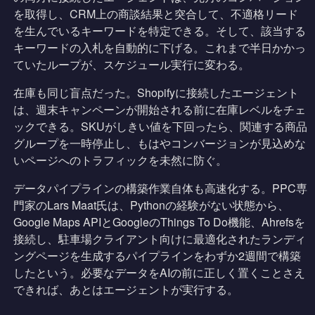
を取得し、CRM上の商談結果と突合して、不適格リード
を生んでいるキーワードを特定できる。そして、該当する
キーワードの入札を自動的に下げる。これまで半日かかっ
ていたループが、スケジュール実行に変わる。
在庫も同じ盲点だった。Shopifyに接続したエージェント
は、週末キャンペーンが開始される前に在庫レベルをチェ
ックできる。SKUがしきい値を下回ったら、関連する商品
グループを一時停止し、もはやコンバージョンが見込めな
いページへのトラフィックを未然に防ぐ。
データパイプラインの構築作業自体も高速化する。PPC専
門家のLars Maat氏は、Pythonの経験がない状態から、
Google Maps APIとGoogleのThings To Do機能、Ahrefsを
接続し、駐車場クライアント向けに最適化されたランディ
ングページを生成するパイプラインをわずか2週間で構築
したという。必要なデータをAIの前に正しく置くことさえ
できれば、あとはエージェントが実行する。