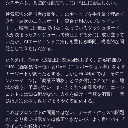
システムも、意図的な配管なしには相互に会話しない。
検索広告の担当者は長年、このギャップを手作業で埋めて
きた。週次のエクスポート、突合せ用のスプレッドシー
ト、月曜朝には最新ではなくなっているダッシュボード。
人が決まったスケジュールで橋渡しする分には成り立って
いたが、AIエージェントに実行を委ねる瞬間、構造的な問
題として立ちはだかる。
たとえば、Google広告上は表示回数も多く、許容範囲の
CPA（顧客獲得単価）とCVR（コンバージョン率）を示す
キーワードがあったとする。しかしHubSpotでは、そのコ
ンバージョンは「商談不適格」とタグ付けされている。地
域が違う、予算がない、まったく別の企業規模だ。エージ
ェントには知る術がない。入札を続け、予算を消費し、問
題は月次の振り返りでようやく表面化する。
これはプロンプトの問題ではない。データアクセスの問題
だ。より良い指示文では修正できないが、より良いパイプ
ラインなら解決できる。