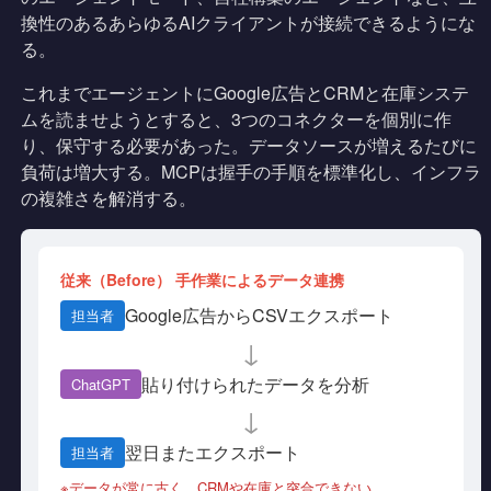
換性のあるあらゆるAIクライアントが接続できるようにな
る。
これまでエージェントにGoogle広告とCRMと在庫システ
ムを読ませようとすると、3つのコネクターを個別に作
り、保守する必要があった。データソースが増えるたびに
負荷は増大する。MCPは握手の手順を標準化し、インフラ
の複雑さを解消する。
従来（Before） 手作業によるデータ連携
Google広告からCSVエクスポート
担当者
↓
貼り付けられたデータを分析
ChatGPT
↓
翌日またエクスポート
担当者
※データが常に古く、CRMや在庫と突合できない