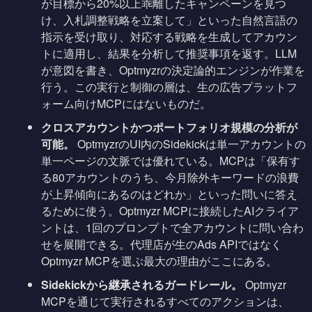
が目標から20%以上乖離したキャンペーンを見つ
け、入札調整戦略を立案して」といった自然言語の
指示を受け取り、対応する戦略を生成してアカウン
トに適用し、結果を分析して推奨事項を返す。LLM
が意図を書き、Optmyzrの決定論的エンジンが作業を
行う。この実行と制御の層は、生の広告プラットフ
ォーム向けMCPにはないものだ。
クロスアカウントかつポートフォリオ規模の分析が
可能。
OptmyzrのUI内のSidekickは単一アカウントの
単一ページの文脈では優れている。MCPは「保有す
る80アカウントのうち、今月除外キーワードの浪費
が上昇傾向にあるのはどれか」といった問いに答え
るために使う。Optmyzr MCPに接続したAIクライア
ントは、1回のプロンプトで全アカウントに問い合わ
せを展開できる。代理店が生のAds APIではなく
Optmyzr MCPを選ぶ最大の理由がここにある。
Sidekickから継承されるガードレール。
Optmyzr
MCPを通じて実行されるすべてのアクションは、