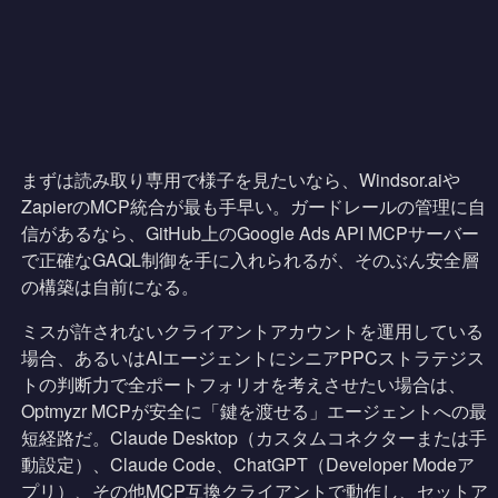
まずは読み取り専用で様子を見たいなら、Windsor.aiや
ZapierのMCP統合が最も手早い。ガードレールの管理に自
信があるなら、GitHub上のGoogle Ads API MCPサーバー
で正確なGAQL制御を手に入れられるが、そのぶん安全層
の構築は自前になる。
ミスが許されないクライアントアカウントを運用している
場合、あるいはAIエージェントにシニアPPCストラテジス
トの判断力で全ポートフォリオを考えさせたい場合は、
Optmyzr MCPが安全に「鍵を渡せる」エージェントへの最
短経路だ。Claude Desktop（カスタムコネクターまたは手
動設定）、Claude Code、ChatGPT（Developer Modeア
プリ）、その他MCP互換クライアントで動作し、セットア