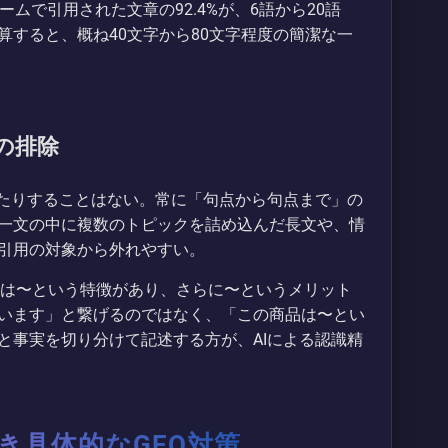
ームで引用された文章の92.4%が、6語から20語
すると、概ね40文字から80文字程度の簡潔な一
の排除
したりすることはない。常に「句点から句点まで」の
一文の中に複数のトピックを詰め込んだ長文や、情
引用の対象から外れやすい。
品は〜という特徴があり、さらに〜というメリット
います」と繋げるのではなく、「この商品は〜とい
と事実を切り分けて記述する方が、AIによる認識精
き具体的なGEO対策