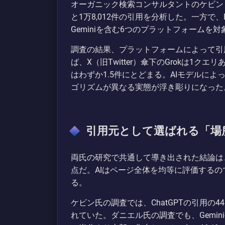
オーガニック検索コンサルタントのケビン・イ
と1万8,012件の引用を分析した。一方で、Br
Geminiを含む6つのプラットフォームを対
調査の結果、プラットフォームによって引
ば、X（旧Twitter）傘下のGrokは1クエ
はわずか1.5件にとどまる。AIモデルに
ゴリズムが異なる実態が浮き彫りになった
引用元として選ばれる「場
両氏の研究で共通して導き出された結論は
点だ。AIはページ全体を均等に評価する
る。
ケビン氏の調査では、ChatGPTの引用の4
れていた。ダニエル氏の調査でも、Geminiや