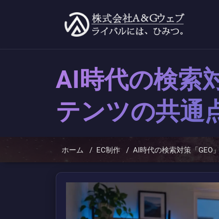
コ
ン
テ
ン
ツ
へ
ス
キ
AI時代の検索
ッ
プ
テンツの共通
ホーム
/
EC制作
/
AI時代の検索対策「GE