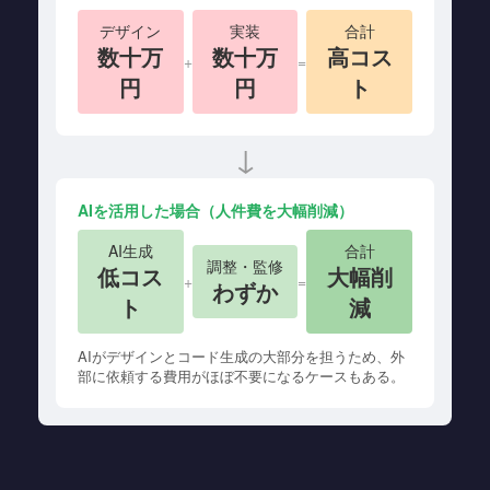
デザイン
実装
合計
数十万
数十万
高コス
+
=
円
円
ト
↓
AIを活用した場合（人件費を大幅削減）
AI生成
合計
調整・監修
低コス
大幅削
+
=
わずか
ト
減
AIがデザインとコード生成の大部分を担うため、外
部に依頼する費用がほぼ不要になるケースもある。