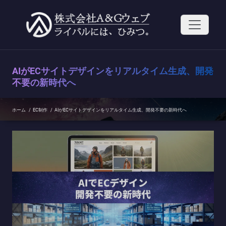
コ
ン
テ
ン
ツ
へ
ス
AIがECサイトデザインをリアルタイム生成、開発
キ
ッ
不要の新時代へ
プ
ホーム
/
EC制作
/
AIがECサイトデザインをリアルタイム生成、開発不要の新時代へ