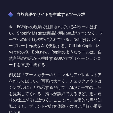
自然言語でサイトを生成するツール群
今、EC制作の現場で注目されているAIツールは多
い。Shopify Magicは商品説明の生成だけでなく、テ
ーマへの応用も視野に入れている。Netlifyはボイラ
ープレート作成をAIで支援する。GitHub Copilotや
Vercelのv0、Bolt.new、Replitのようなツールは、自
然言語の指示から機能するUIやアプリケーションコ
ードを直接生成する。
例えば「アースカラーのミニマルなアパレルストア
を作ってほしい。写真は大きく、チェックアウトは
シンプルに」と指示するだけで、AIがテーマの土台
を提案してくれる。指示が詳細であるほど、思い通
りの仕上がりに近づく。ここでは、技術的な専門知
識よりも、ブランドや顧客体験への深い理解が重要
になる。