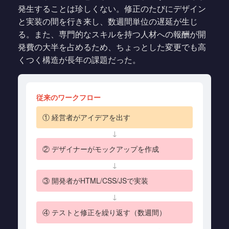
発生することは珍しくない。修正のたびにデザイン
と実装の間を行き来し、数週間単位の遅延が生じ
る。また、専門的なスキルを持つ人材への報酬が開
発費の大半を占めるため、ちょっとした変更でも高
くつく構造が長年の課題だった。
従来のワークフロー
① 経営者がアイデアを出す
↓
② デザイナーがモックアップを作成
↓
③ 開発者がHTML/CSS/JSで実装
↓
④ テストと修正を繰り返す（数週間）