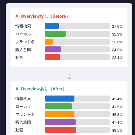
AI Overviewなし（Before）
情報検索
21.6%
ローカル
32.3%
ブランド名
12.0%
購入意図
24.9%
動画
23.4%
↓
AI Overviewあり（After）
情報検索
45.4%
ローカル
41.9%
ブランド名
45.8%
購入意図
47.4%
動画
48.5%