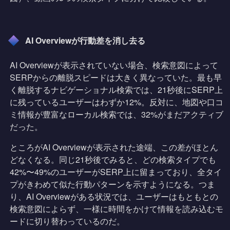
AI Overviewが行動差を消し去る
AI Overviewが表示されていない場合、検索意図によって
SERPからの離脱スピードは大きく異なっていた。最も早
く離脱するナビゲーショナル検索では、21秒後にSERP上
に残っているユーザーはわずか12%。反対に、地図や口コ
ミ情報が豊富なローカル検索では、32%がまだアクティブ
だった。
ところがAI Overviewが表示された途端、この差がほとん
どなくなる。同じ21秒後でみると、どの検索タイプでも
42%〜49%のユーザーがSERP上に留まっており、全タイ
プがきわめて似た行動パターンを示すようになる。つま
り、AI Overviewがある状況では、ユーザーはもともとの
検索意図によらず、一様に時間をかけて情報を読み込むモ
ードに切り替わっているのだ。