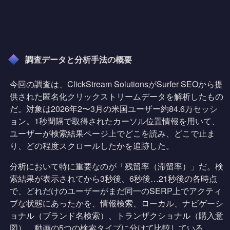
調査データと分析手法の概要
今回の調査は、ClickStream SolutionsがSurfer SEOから提
供された匿名化クリックストリームデータを解析したもの
だ。対象は2026年2〜3月の米国ユーザー約84.6万セッシ
ョン。1秒間隔で取得されたカーソル位置情報を用いて、
ユーザーが検索結果ページ上でどこを読み、どこで止ま
り、どの程度スクロールしたかを追跡した。
分析において特に重要なのが「残留率（滞留率）」だ。検
索結果が表示されてから3秒後、6秒後…21秒後の各時点
で、どれだけのユーザーがまだ同一のSERP上でアクティ
ブな状態にあったかを、情報検索、ローカル、ナビゲーシ
ョナル（ブランド名検索）、トランザクショナル（購入意
図）、動画の5つの検索タイプに分けて比較している。