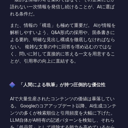
語れない一次情報を発信し続けることが、AIに選ば
れる条件だ。
また、情報の「構造」も極めて重要だ。 AIが情報を
解析しやすいよう、Q&A形式の採用や、箇条書きに
よる要約、明確な見出し構成を徹底しなければなら
ない。 複雑な文章の中に回答を埋め込むのではな
く、問いに対して直接的に答える一文を用意するこ
とが、引用率の向上に直結する。
「人間による執筆」が持つ圧倒的な優位性
AIで大量生産されたコンテンツの価値は暴落してい
る。 Googleのコアアップデート以降、AI生成コンテ
ンツの多くが検索順位と引用頻度を大幅に下げた。
LLM自体がAI特有の記述パターンを検知し、それら
を「低品質」として排除する能力を高めているから