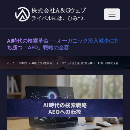
コ
ン
テ
ン
ツ
へ
ス
AI時代の検索革命——オーガニック流入減少に打
キ
ッ
ち勝つ「AEO」戦略の全容
プ
ホーム
/
EC制作
/
AI時代の検索革命——オーガニック流入減少に打ち勝つ「AEO」戦略の全容