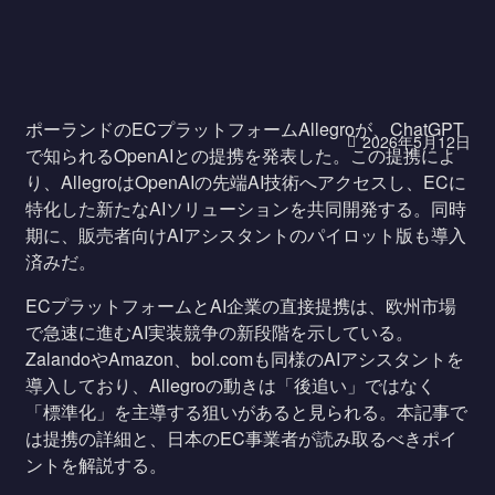
ポーランドのECプラットフォームAllegroが、ChatGPT
2026年5月12日
で知られるOpenAIとの提携を発表した。この提携によ
り、AllegroはOpenAIの先端AI技術へアクセスし、ECに
特化した新たなAIソリューションを共同開発する。同時
期に、販売者向けAIアシスタントのパイロット版も導入
済みだ。
ECプラットフォームとAI企業の直接提携は、欧州市場
で急速に進むAI実装競争の新段階を示している。
ZalandoやAmazon、bol.comも同様のAIアシスタントを
導入しており、Allegroの動きは「後追い」ではなく
「標準化」を主導する狙いがあると見られる。本記事で
は提携の詳細と、日本のEC事業者が読み取るべきポイ
ントを解説する。