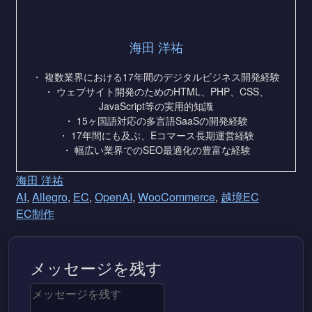
海田 洋祐
・ 複数業界における17年間のデジタルビジネス開発経験
・ ウェブサイト開発のためのHTML、PHP、CSS、
JavaScript等の実用的知識
・ 15ヶ国語対応の多言語SaaSの開発経験
・ 17年間にも及ぶ、Eコマース長期運営経験
・ 幅広い業界でのSEO最適化の豊富な経験
海田 洋祐
AI
,
Allegro
,
EC
,
OpenAI
,
WooCommerce
,
越境EC
EC制作
メッセージを残す