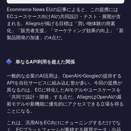
Ecommerce News EUの記事によると、この提携には
ECユースケース向けAIの共同設計・テスト・展開が含
まれる。Allegroが掲げる目標は「買い物体験の簡素
化」「販売者支援」「マーケティング効果の向上」「新
製品開発の加速」の4点だ。
単なるAPI利用を超えた関係
一般的な企業のAI活用は、OpenAIやGoogleの提供する
APIを自社サービスに組み込む形が多い。今回の提携が
異なるのは、ECに特化したAIモデルやユースケースを
「共同で設計・開発」する点だ。AllegroはOpenAIの最
新モデルや新機能に優先的にアクセスできる立場を得る
ことになる。
これは、汎用AIをEC向けにチューニングするだけでな
く、ECプラットフォームが蓄積する購買データ・出品