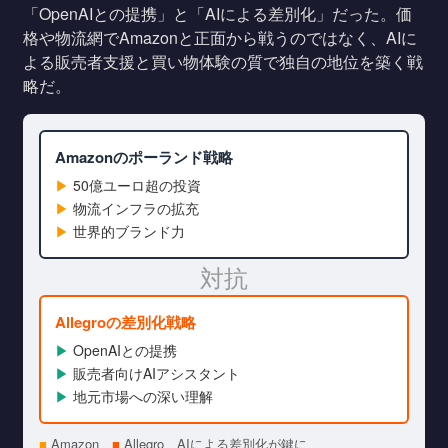
「OpenAIとの提携」と「AIによる差別化」だった。価
格や物流網でAmazonと正面から戦うのではなく、AIに
よる販売者支援と買い物体験の質で独自の地位を築く戦
略だ。
Amazonのポーランド戦略
▶
50億ユーロ超の投資
▶
物流インフラの拡充
▶
世界的ブランド力
対抗
Allegroの差別化戦略
▶
OpenAIとの提携
▶
販売者向けAIアシスタント
▶
地元市場への深い理解
■
Amazon
■
Allegro
AIによる差別化が鍵に