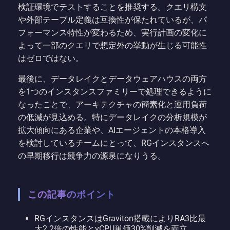
検証環境でテストすることを推奨する。クエリ構文
や外部テーブル定義は互換性が保たれているが、パ
フォーマンス特性が変わるため、実行計画の変化に
よって一部のクエリで想定外の挙動が生じる可能性
はゼロではない。
最後に、データレイクとデータウェアハウスの両方
を1つのインスタンスファミリーで処理できるように
なったことで、アーキテクチャの簡素化と運用負荷
の低減が見込める。特にデータレイクの分析規模が
拡大傾向にある企業や、AIエージェントの本格導入
を検討しているチームにとって、RGインスタンスへ
の早期移行は競争力の源泉になりうる。
この記事のポイント
RGインスタンスはGraviton搭載によりRA3比最
大2.2倍の性能とvCPU単価30%削減を両立