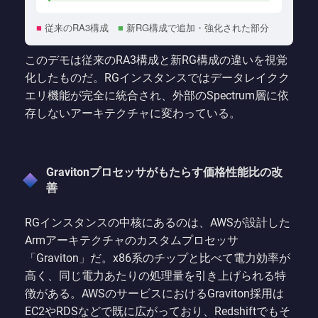
■
従来のRA3構成
■
新RG構成で追加・強化された部分
このデモは従来のRA3構成と新RG構成の違いを視覚
化したものだ。RGインスタンスではデータレイクク
エリ機能が完全に統合され、外部のSpectrum層に依
存しないアーキテクチャに変わっている。
Gravitonプロセッサがもたらす価格性能比の改
善
RGインスタンスの中核にあるのは、AWSが設計した
Armアーキテクチャのカスタムプロセッサ
「Graviton」だ。x86系のチップと比べて電力効率が
高く、同じ電力あたりの処理量を引き上げられる特
徴がある。AWSのサービスにおけるGraviton採用は
EC2やRDSなどで既に広がっており、Redshiftでもそ