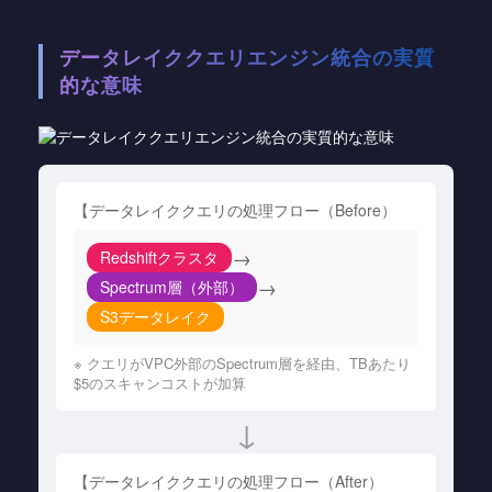
データレイククエリエンジン統合の実質
的な意味
【データレイククエリの処理フロー（Before）
→
Redshiftクラスタ
→
Spectrum層（外部）
S3データレイク
※ クエリがVPC外部のSpectrum層を経由、TBあたり
$5のスキャンコストが加算
↓
【データレイククエリの処理フロー（After）