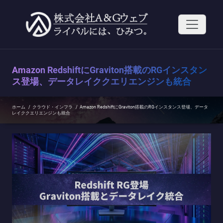
コ
ン
テ
ン
ツ
へ
ス
Amazon RedshiftにGraviton搭載のRGインスタン
キ
ッ
ス登場、データレイククエリエンジンも統合
プ
ホーム
/
クラウド・インフラ
/
Amazon RedshiftにGraviton搭載のRGインスタンス登場、データ
レイククエリエンジンも統合