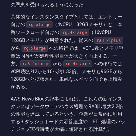
の恩恵を受けられるようになった。
具体的なインスタンスタイプとしては、エントリー
向けの
（4vCPU、32GBメモリ）と、本
rg.xlarge
番ワークロード向けの
（16vCPU、
rg.4xlarge
128GBメモリ）が用意された。従来の
ra3.xlplus
から
への移行では、vCPU数とメモリ容
rg.xlarge
量は同等だが処理性能自体が大きく向上する。一
方、
から
への移行では
ra3.4xlarge
rg.4xlarge
vCPU数が12から16へ約1.33倍、メモリも96GBから
128GBへと拡張され、単純なスペック面でも上積み
がある。
AWS News Blogの記事によれば、これらの新インス
タンスはデータウェアハウス処理でRA3比最大2.2倍
の性能を達成しているという。企業が日常的に利用
するBIダッシュボードの応答速度や、ETL処理のバッ
チジョブ実行時間が大幅に短縮される計算だ。