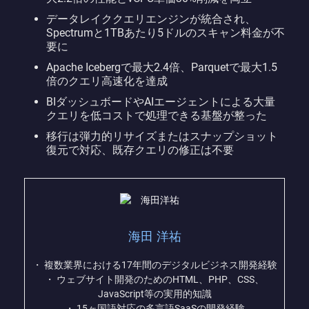
データレイククエリエンジンが統合され、
Spectrumと1TBあたり5ドルのスキャン料金が不
要に
Apache Icebergで最大2.4倍、Parquetで最大1.5
倍のクエリ高速化を達成
BIダッシュボードやAIエージェントによる大量
クエリを低コストで処理できる基盤が整った
移行は弾力的リサイズまたはスナップショット
復元で対応、既存クエリの修正は不要
海田 洋祐
・ 複数業界における17年間のデジタルビジネス開発経験
・ ウェブサイト開発のためのHTML、PHP、CSS、
JavaScript等の実用的知識
・ 15ヶ国語対応の多言語SaaSの開発経験