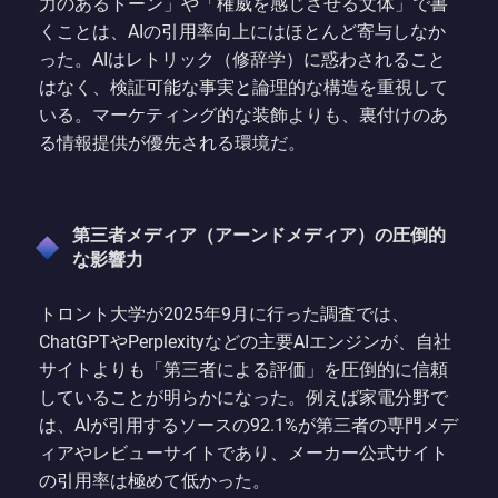
力のあるトーン」や「権威を感じさせる文体」で書
くことは、AIの引用率向上にはほとんど寄与しなか
った。AIはレトリック（修辞学）に惑わされること
はなく、検証可能な事実と論理的な構造を重視して
いる。マーケティング的な装飾よりも、裏付けのあ
る情報提供が優先される環境だ。
第三者メディア（アーンドメディア）の圧倒的
な影響力
トロント大学が2025年9月に行った調査では、
ChatGPTやPerplexityなどの主要AIエンジンが、自社
サイトよりも「第三者による評価」を圧倒的に信頼
していることが明らかになった。例えば家電分野で
は、AIが引用するソースの92.1%が第三者の専門メデ
ィアやレビューサイトであり、メーカー公式サイト
の引用率は極めて低かった。