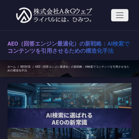
コ
ン
テ
ン
ツ
へ
ス
AEO（回答エンジン最適化）の新戦略：AI検索で
キ
ッ
コンテンツを引用させるための構造化手法
プ
ホーム
/
SEO対策
/
AEO（回答エンジン最適化）の新戦略：AI検索でコンテンツを引用させるた
めの構造化手法