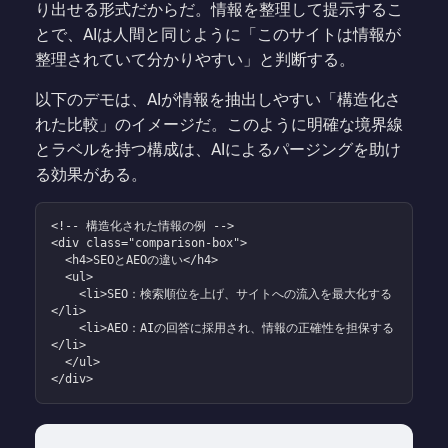
り出せる形式だからだ。情報を整理して提示するこ
とで、AIは人間と同じように「このサイトは情報が
整理されていて分かりやすい」と判断する。
以下のデモは、AIが情報を抽出しやすい「構造化さ
れた比較」のイメージだ。このように明確な境界線
とラベルを持つ構成は、AIによるパージングを助け
る効果がある。
<!-- 構造化された情報の例 -->

<div class="comparison-box">

  <h4>SEOとAEOの違い</h4>

  <ul>

    <li>SEO：検索順位を上げ、サイトへの流入を最大化する
</li>

    <li>AEO：AIの回答に採用され、情報の正確性を担保する
</li>

  </ul>

</div>