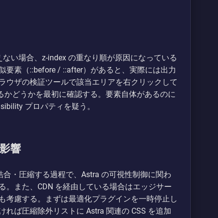
えない場合、z-index の重なり順が原因になっている
:before / ::after）があると、実際には出力
ラウザの検証ツールで該当エリアを右クリックして
するかどうかを最初に確認する。要素自体があるのに
visibility プロパティを疑う。
影響
t を結合・圧縮する過程で、Astra の可視性制御に関わ
。また、CDN を経由している場合はエッジサー
も考慮する。まずは最適化プラグインを一時停止し
圧縮除外リストに Astra 関連の CSS を追加