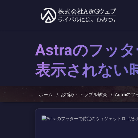
コ
ン
テ
ン
ツ
へ
ス
キ
Astraのフ
ッ
プ
表示されない
ホーム
/
お悩み・トラブル解決
/
Astra