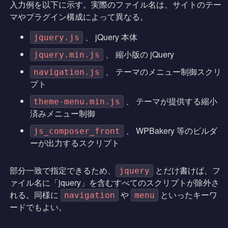
入力例を以下に示す。実際のファイル名は、サイトのテー
マやプラグイン構成によって異なる。
、 jQuery 本体
jquery.js
、 縮小版の jQuery
jquery.min.js
、 テーマのメニュー制御スクリ
navigation.js
プト
、 テーマが提供する縮小
theme-menu.min.js
済みメニュー制御
、 WPBakery 等のビルダ
js_composer_front
ーが出力するスクリプト
部分一致で指定できるため、
とだけ書けば、フ
jquery
ァイル名に「jquery」を含むすべてのスクリプトが除外さ
れる。同様に
や
といったキーワ
navigation
menu
ードでもよい。