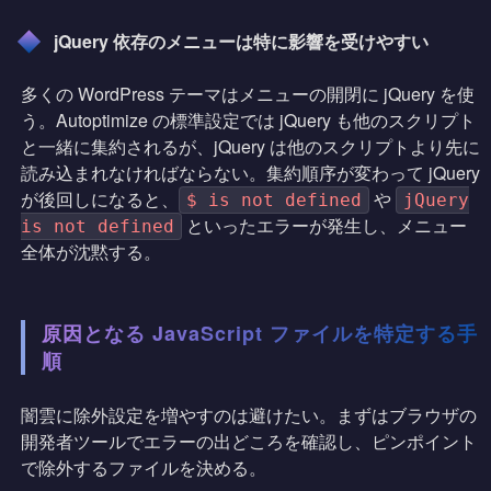
jQuery 依存のメニューは特に影響を受けやすい
多くの WordPress テーマはメニューの開閉に jQuery を使
う。Autoptimize の標準設定では jQuery も他のスクリプト
と一緒に集約されるが、jQuery は他のスクリプトより先に
読み込まれなければならない。集約順序が変わって jQuery
が後回しになると、
や
$ is not defined
jQuery
といったエラーが発生し、メニュー
is not defined
全体が沈黙する。
原因となる JavaScript ファイルを特定する手
順
闇雲に除外設定を増やすのは避けたい。まずはブラウザの
開発者ツールでエラーの出どころを確認し、ピンポイント
で除外するファイルを決める。