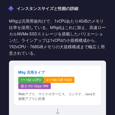
インスタンスサイズと性能の詳細
M9gは汎用用途向けで、1vCPUあたり4GiBのメモリ
比率を採用している。M9gdはこれに加え、高速ロー
カルNVMe SSDストレージを搭載したバリエーショ
ンだ。ラインアップは1vCPUの小規模構成から、
192vCPU・768GiBメモリの大規模構成まで幅広く用
意されている。
M9g 汎用タイプ
1〜192 vCPU
4〜768 GiB RAM
最大100 Gbps NW
Webアプリ、マイクロサービス、コンテナ、Java大
規模アプリに好適
↓