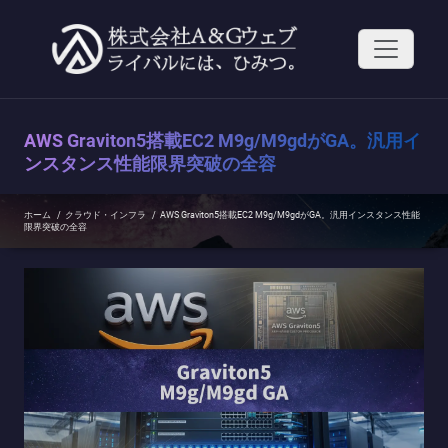
コ
ン
テ
ン
ツ
へ
ス
AWS Graviton5搭載EC2 M9g/M9gdがGA。汎用イ
キ
ッ
ンスタンス性能限界突破の全容
プ
ホーム
/
クラウド・インフラ
/
AWS Graviton5搭載EC2 M9g/M9gdがGA。汎用インスタンス性能
限界突破の全容