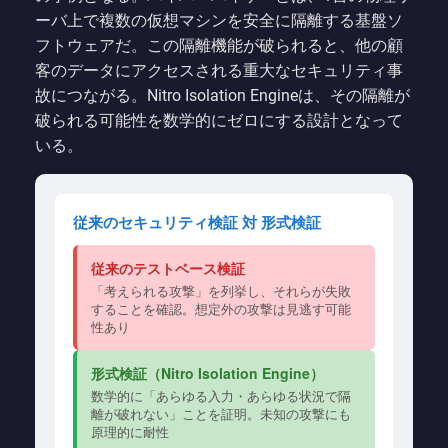
ーバ上で複数の仮想マシンを安全に隔離する基盤ソ
フトウェアだ。この隔離機能が破られると、他の顧
客のデータにアクセスされる重大なセキュリティ事
故につながる。Nitro Isolation Engineは、その隔離が
破られる可能性を数学的にゼロにする設計となって
いる。
従来のセキュリティ検証 対 形式検証
従来のテストベース検証
「考えられる攻撃」を列挙し、それらが失敗
することを確認。想定外の攻撃は見逃す可能
性あり
形式検証（Nitro Isolation Engine）
数学的に「あらゆる入力・あらゆる状況で隔
離が破れない」ことを証明。未知の攻撃にも
原理的に耐性