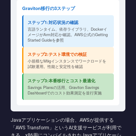
Graviton移行の3ステップ
ステップ1:対応状況の確認
言語ランタイム、依存ライブラリ、Dockerイ
メージがArm対応か確認。AWS公式のGetting
Started Guideを参照
ステップ2:テスト環境での検証
小規模なM9gインスタンスでワークロードを
試験運用。性能と安定性を確認
ステップ3:本番移行とコスト最適化
Savings Plansの活用、Graviton Savings
Dashboardでのコスト効果測定を並行実施
Javaアプリケーションの場合、AWSが提供する
「AWS Transform」というAI支援サービスが利用で
きる。x86用にコンパイルされたJavaアプリケーシ