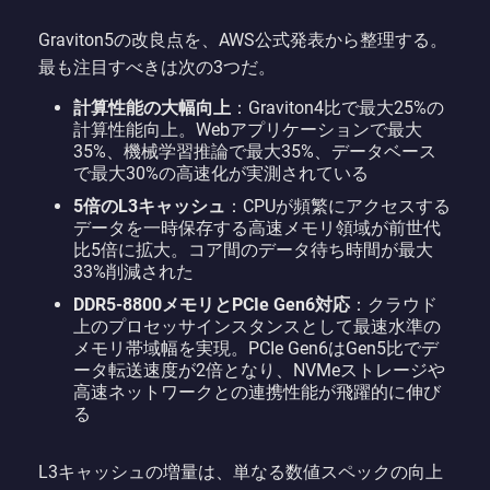
Graviton5の改良点を、AWS公式発表から整理する。
最も注目すべきは次の3つだ。
計算性能の大幅向上
：Graviton4比で最大25%の
計算性能向上。Webアプリケーションで最大
35%、機械学習推論で最大35%、データベース
で最大30%の高速化が実測されている
5倍のL3キャッシュ
：CPUが頻繁にアクセスする
データを一時保存する高速メモリ領域が前世代
比5倍に拡大。コア間のデータ待ち時間が最大
33%削減された
DDR5-8800メモリとPCIe Gen6対応
：クラウド
上のプロセッサインスタンスとして最速水準の
メモリ帯域幅を実現。PCIe Gen6はGen5比でデ
ータ転送速度が2倍となり、NVMeストレージや
高速ネットワークとの連携性能が飛躍的に伸び
る
L3キャッシュの増量は、単なる数値スペックの向上