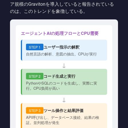
ア規模のGravitonを導入していると報告されている
のは、このトレンドを象徴している。
エージェントAIの処理フローとCPU需要
ユーザー指示の解釈
STEP 1
自然言語の解析、意図の抽出。CPUが実行
↓
コード生成と実行
STEP 2
PythonやSQLのコードを生成し、実際に実
行。CPU負荷が高い
↓
ツール操作と結果評価
STEP 3
API呼び出し、データベース接続、結果の検
証。並列処理が発生