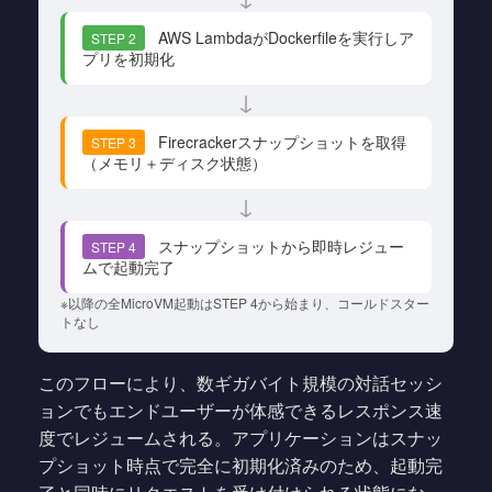
AWS LambdaがDockerfileを実行しア
STEP 2
プリを初期化
↓
Firecrackerスナップショットを取得
STEP 3
（メモリ＋ディスク状態）
↓
スナップショットから即時レジュー
STEP 4
ムで起動完了
※以降の全MicroVM起動はSTEP 4から始まり、コールドスター
トなし
このフローにより、数ギガバイト規模の対話セッシ
ョンでもエンドユーザーが体感できるレスポンス速
度でレジュームされる。アプリケーションはスナッ
プショット時点で完全に初期化済みのため、起動完