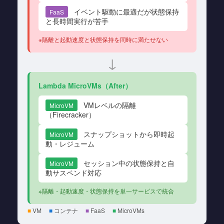
イベント駆動に最適だが状態保持
FaaS
と長時間実行が苦手
※隔離と起動速度と状態保持を同時に満たせない
↓
Lambda MicroVMs（After）
VMレベルの隔離
MicroVM
（Firecracker）
スナップショットから即時起
MicroVM
動・レジューム
セッション中の状態保持と自
MicroVM
動サスペンド対応
※隔離・起動速度・状態保持を単一サービスで統合
■
VM
■
コンテナ
■
FaaS
■
MicroVMs