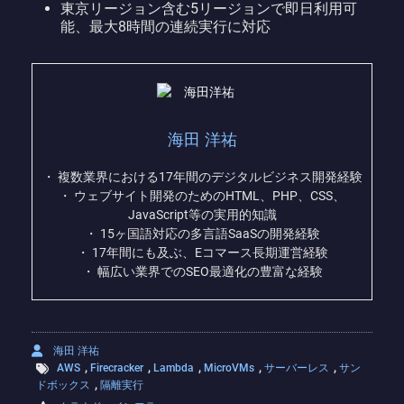
東京リージョン含む5リージョンで即日利用可
能、最大8時間の連続実行に対応
海田 洋祐
・ 複数業界における17年間のデジタルビジネス開発経験
・ ウェブサイト開発のためのHTML、PHP、CSS、
JavaScript等の実用的知識
・ 15ヶ国語対応の多言語SaaSの開発経験
・ 17年間にも及ぶ、Eコマース長期運営経験
・ 幅広い業界でのSEO最適化の豊富な経験
海田 洋祐
,
,
,
,
,
AWS
Firecracker
Lambda
MicroVMs
サーバーレス
サン
,
ドボックス
隔離実行