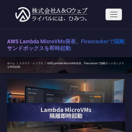
コ
ン
テ
ン
ツ
へ
ス
AWS Lambda MicroVMs発表、Firecrackerで隔離
キ
ッ
サンドボックスを即時起動
プ
ホーム
/
クラウド・インフラ
/
AWS Lambda MicroVMs発表、Firecrackerで隔離サンドボックス
を即時起動