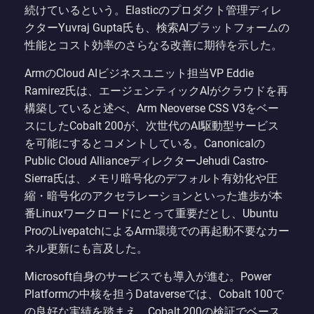
続けているという。Elasticのプロダクト管理ディレ
クターYuvraj Gupta氏も、検索AIプラットフォームの
性能とコスト効率のさらなる改善に期待を示した。
ArmのCloud AIビジネスユニット担当VP Eddie
Ramirez氏は、エージェンティックAIがクラウドを再
構築していると述べ、Arm Neoverse CSS V3をベー
スにしたCobalt 200が、次世代のAI駆動型サービス
を可能にするとコメントしている。Canonicalの
Public Cloud AllianceディレクターJehudi Castro-
Sierra氏は、メモリ暗号化のデフォルト有効化や圧
縮・暗号化のアクセラレーションといった進歩が本
番Linuxワークロードにとって重要だとし、Ubuntu
ProのLivepatchによるArm環境での再起動不要なカー
ネル更新にも言及した。
Microsoft自身のサービスでも導入が進む。Power
Platformの中核を担うDataverseでは、Cobalt 100で
の良好な実績を踏まえ、Cobalt 200の検証でベース