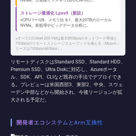
ストレージ最適化 Lpsv5（新設）
vCPU 1〜128、メモリ比 8:1、最大23TBのローカル
NVMe。前処理やビッグデータ分析に。
※すべてのCobalt 200 VMは最大85Gbpsのネットワーク帯域と
70Gbpsのリモートストレージスループットを備える（Mpsv4シ
リーズは70Gbps/46Gbps）。
リモートディスクはStandard SSD、Standard HDD、
Premium SSD、Ultra Diskに対応し、Azureポータ
ル、SDK、API、CLIなど既存の手法でデプロイでき
る。プレビューは米国西部3、東部2、中央、スウェ
ーデン中部などから開始され、今後リージョンが拡
大される予定だ。
開発者エコシステムとArm互換性