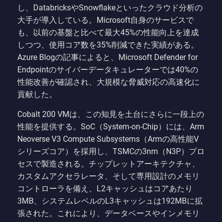
し、DatabricksやSnowflakeといったクラウド分析の
大手が導入している。Microsoft自身のサービスで
も、以前の基盤と比べて最大45%の性能向上を達成
しつつ、使用コア数を35%削減できた実績がある。
Azure Blogの記事によると、Microsoft Defender for
Endpointのサイバーデータキュレーターでは40%の
性能改善が確認され、大規模な脅威対応の高速化に
貢献した。
Cobalt 200 VMは、この知見を土台にさらに一段上の
性能を提供する。SoC（System-on-Chip）には、Arm
Neoverse V3 Compute Subsystems（Armの高性能V
シリーズコア）を採用し、TSMCの3nm（N3P）プロ
セスで製造される。チップレットアーキテクチャ、
カスタムアクセラレータ、そして専用設計のメモリ
コントローラを備え、L2キャッシュはコアあたり
3MB、システムレベルのL3キャッシュは192MBに拡
張された。これにより、データベースやインメモリ