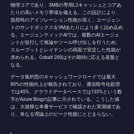
物理コアであり、3MBの専用L2キャッシュとコアあ
たりの高いメモリ帯域を備える。この設計により、
負荷時のアイソレーション性能が高く、エージェン
トのサンドボックスをVMあたりにより多く詰め込め
る。エージェンティックAIでは、複数のAIエージェ
ントが並行して推論やツール呼び出しを行うため、
スループットとレイテンシの両面で安定した性能が
求められる。Cobalt 200はその期待に応える基盤と
なる。
データ集約型のキャッシュワークロードでは最大
80%の性能向上が報告されており、通信暗号化処理
では45%、クラウドデータベースでは135%という数
字がAzure Blogの記事に示されている。こうした値
は、大規模な本番サービスで確認された実測値であ
り、単なる理論上のピーク性能にとどまらない。