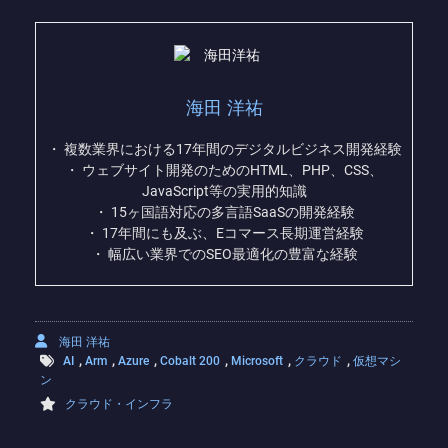
海田 洋祐
・ 複数業界における17年間のデジタルビジネス開発経験
・ ウェブサイト開発のためのHTML、PHP、CSS、
JavaScript等の実用的知識
・ 15ヶ国語対応の多言語SaaSの開発経験
・ 17年間にも及ぶ、Eコマース長期運営経験
・ 幅広い業界でのSEO最適化の豊富な経験
海田 洋祐
,
,
,
,
,
,
AI
Arm
Azure
Cobalt 200
Microsoft
クラウド
仮想マシ
ン
クラウド・インフラ