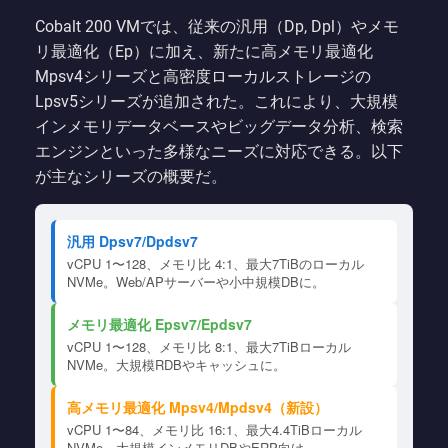
Cobalt 200 VMでは、従来の汎用（Dp, Dpl）やメモ
リ最適化（Ep）に加え、新たに高メモリ最適化
Mpsv4シリーズと高密度ローカルストレージの
Lpsv5シリーズが追加された。これにより、大規模
インメモリデータベースやビッグデータ分析、検索
エンジンといった多様なニーズに対応できる。以下
が主なシリーズの概要だ。
汎用 Dpsv7/Dpdsv7
vCPU 1〜128、メモリ比 4:1、最大7TiBのローカル
NVMe。Web/APサーバーや小中規模DBに。
メモリ最適化 Epsv7/Epdsv7
vCPU 1〜128、メモリ比 8:1、最大7TiBローカル
NVMe。大規模RDBやキャッシュに。
高メモリ最適化 Mpsv4/Mpdsv4（新設）
vCPU 1〜84、メモリ比 16:1、最大4.4TiBローカル
NVMe。大規模インメモリDBやERP向け。