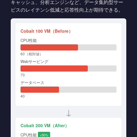
キャッシュ、分析エンジンなど、データ集約型サー
ビスのレイテンシ低減と応答性向上が期待できる。
Cobalt 100 VM（Before）
CPU性能
60（相対値）
Webサービング
70
データベース
40
↓
Cobalt 200 VM（After）
CPU性能
+50%