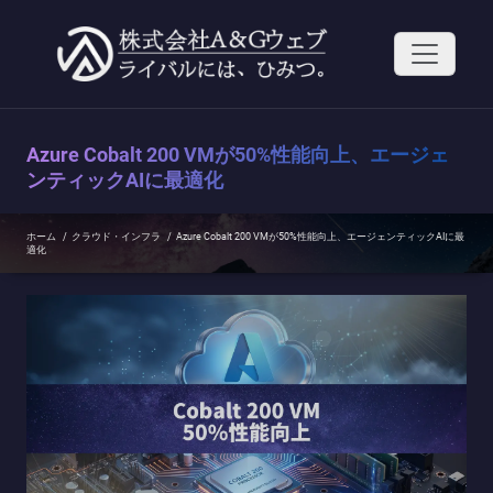
コ
ン
テ
ン
ツ
へ
ス
Azure Cobalt 200 VMが50%性能向上、エージェ
キ
ッ
ンティックAIに最適化
プ
ホーム
/
クラウド・インフラ
/
Azure Cobalt 200 VMが50%性能向上、エージェンティックAIに最
適化