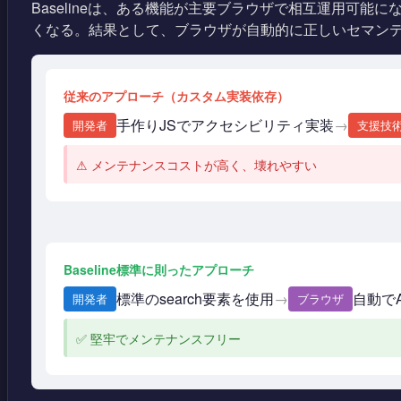
Baselineは、ある機能が主要ブラウザで相互運用可
くなる。結果として、ブラウザが自動的に正しいセマン
従来のアプローチ（カスタム実装依存）
手作りJSでアクセシビリティ実装
→
開発者
支援技
⚠ メンテナンスコストが高く、壊れやすい
Baseline標準に則ったアプローチ
標準のsearch要素を使用
自動で
→
開発者
ブラウザ
✅ 堅牢でメンテナンスフリー