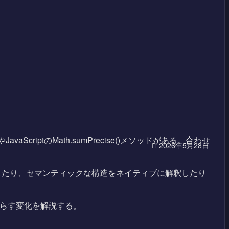
aScriptのMath.sumPrecise()メソッドがある。合わせ
2026年5月28日
したり、セマンティックな構造をネイティブに解釈したり
たらす変化を解説する。