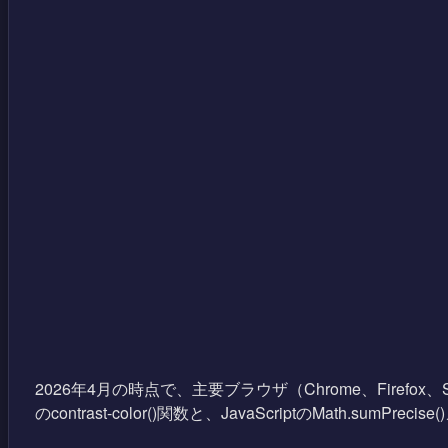
2026年4月の時点で、主要ブラウザ（Chrome、Firefox、
のcontrast-color()関数と、JavaScriptのMath.sumPrec