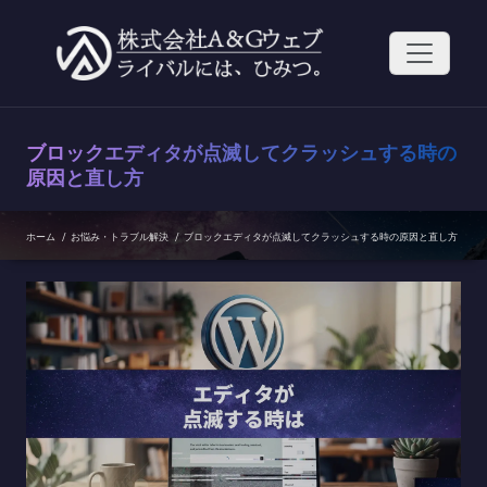
コ
ン
テ
ン
ツ
へ
ス
ブロックエディタが点滅してクラッシュする時の
キ
ッ
原因と直し方
プ
ホーム
/
お悩み・トラブル解決
/
ブロックエディタが点滅してクラッシュする時の原因と直し方