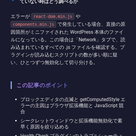
ていない時はどう調べるか
エラーが
や
react-dom.min.js
で発生している場合、直接の原
components.min.js
因箇所がミニファイされた WordPress 本体のファイ
ルになっている。この場合は「Network」タブで、読
み込まれているすべての .js ファイルを確認する。プ
ラグインが読み込むスクリプトの数が多い順に疑
い、ひとつずつ無効化して切り分ける。
この記事のポイント
ブロックエディタの点滅と getComputedStyle エ
ラーの主因はブラウザ拡張機能と JavaScript 競
合
シークレットウィンドウと拡張機能無効化で素
早く原因を絞り込める
Health Check プラグインのトラブルシューティ