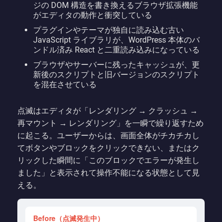
ジの DOM 構造を書き換えるブラウザ拡張機能
がエディタの動作と衝突している
プラグインやテーマが独自に読み込む古い
JavaScript ライブラリが、WordPress 本体のバ
ンドル済み React と二重読み込みになっている
ブラウザやサーバーに残ったキャッシュが、更
新後のスクリプトと旧バージョンのスクリプト
を混在させている
点滅はエディタが「レンダリング → クラッシュ →
再マウント → レンダリング」を一瞬で繰り返すため
に起こる。ユーザーからは、画面全体がチカチカし
てボタンやブロックをクリックできない、またはク
リックした瞬間に「このブロックでエラーが発生し
ました」と表示されて操作不能になる状態として見
える。
Before（点滅発生中）