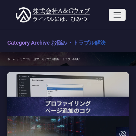
コ
ン
テ
ン
ツ
へ
ス
Category Archive お悩み・トラブル解決
キ
ッ
プ
ホーム
/
カテゴリー別アーカイブ "お悩み・トラブル解決"