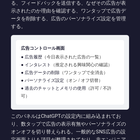
る、フィードバックを送信する、なぜその広告が表
示されたのか理由を確認する、ワンタップで広告デ
ータを削除する、広告のパーソナライズ設定を管理
する。
広告コントロール画面
● 広告履歴
（今日表示された広告の一覧）
● インタレスト
（推定される興味関心の確認）
● 広告データの削除
（ワンタップで全消去）
● パーソナライズ設定
（オン / オフ切替）
● 過去のチャットとメモリの使用
（許可 / 不許
可）
このパネルはChatGPTの設定内に組み込まれてお
り、数タップで広告の表示有無やパーソナライズの
オンオフを切り替えられる。一般的なSNS広告の設
定画面よりも項目が整理されており、非エンジニア