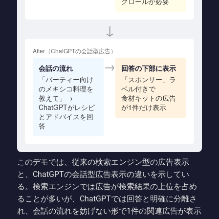
クロールが必要
↓
After（ChatGPTの会話型広告）
→
会話の流れ
回答の下部に表示
「パーティー向け
「スポンサー」ラ
のメキシコ料理を
ベル付きで
教えて」→
食材キットの広告
ChatGPTがレシピ
が1件だけ表示
とアドバイスを回
答
このデモでは、従来の検索エンジン型の広告表示
と、ChatGPTの会話型広告表示の違いを示してい
る。検索エンジンでは広告が検索結果の上位を占め
ることが多いが、ChatGPTでは回答と明確に分離さ
れ、会話の流れを妨げない形で1件の関連広告が表示