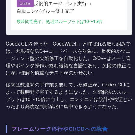
反復的エージェント実行
→
Codex
自動コンパイル
修正完了
→
数時間で完了、処理スループットは10〜15倍
Codex CLIを使った「CodeWatch」と呼ばれる取り組みで
は、大規模なC/C++コードベースを対象に、反復的かつエ
ージェント型の欠陥修正を自動化した。C/C++はメモリ管
理やポインタ操作が絡む複雑な言語であり、欠陥の修正に
は深い理解と慎重なテストが欠かせない。
従来は数週間の手作業を要していた修正が、Codex CLIに
よって数時間で完了するようになった。欠陥解決のスルー
プットは10〜15倍に向上し、エンジニアは設計や検証とい
ったより高度な判断業務に集中できるようになった。
フレームワーク移行やCI/CDへの統合