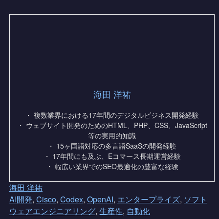
海田 洋祐
・ 複数業界における17年間のデジタルビジネス開発経験
・ ウェブサイト開発のためのHTML、PHP、CSS、JavaScript
等の実用的知識
・ 15ヶ国語対応の多言語SaaSの開発経験
・ 17年間にも及ぶ、Eコマース長期運営経験
・ 幅広い業界でのSEO最適化の豊富な経験
海田 洋祐
AI開発
,
Cisco
,
Codex
,
OpenAI
,
エンタープライズ
,
ソフト
ウェアエンジニアリング
,
生産性
,
自動化