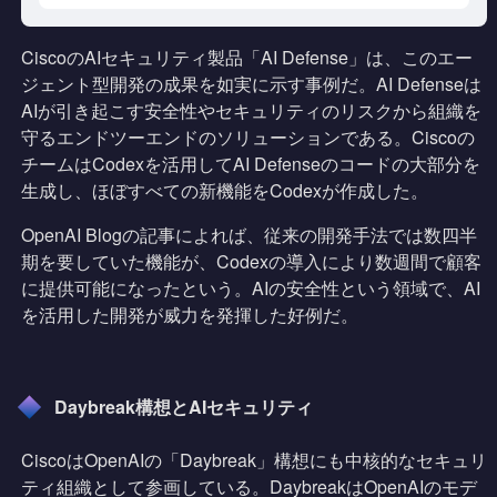
CiscoのAIセキュリティ製品「AI Defense」は、このエー
ジェント型開発の成果を如実に示す事例だ。AI Defenseは
AIが引き起こす安全性やセキュリティのリスクから組織を
守るエンドツーエンドのソリューションである。Ciscoの
チームはCodexを活用してAI Defenseのコードの大部分を
生成し、ほぼすべての新機能をCodexが作成した。
OpenAI Blogの記事によれば、従来の開発手法では数四半
期を要していた機能が、Codexの導入により数週間で顧客
に提供可能になったという。AIの安全性という領域で、AI
を活用した開発が威力を発揮した好例だ。
Daybreak構想とAIセキュリティ
CiscoはOpenAIの「Daybreak」構想にも中核的なセキュリ
ティ組織として参画している。DaybreakはOpenAIのモデ