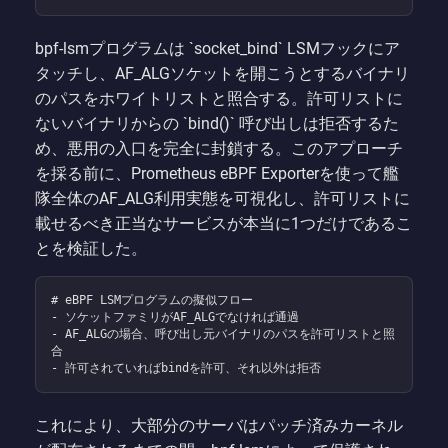
bpf-lsmプログラムは `socket_bind` LSMフックにア
タッチし、AF_ALGソケットを開こうとするバイナリ
のパスをホワイトリストと照合する。許可リストに
ないバイナリからの `bind()` 呼び出しは拒否するた
め、悪用の入口を完全に封鎖する。このアプローチ
を採る前に、Prometheus eBPF Exporterを使って艦
隊全体のAF_ALG利用実態を可視化し、許可リストに
載せるべき正当なサービスが本当に1つだけであるこ
とを検証した。
# eBPF LSMプログラムの擬似フロー

- ソケットファミリがAF_ALGでなければ通過

- AF_ALGの場合、呼び出し元バイナリのパスを許可リストと照
合

これにより、大部分のサーバはパッチ済みカーネル