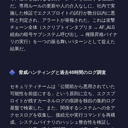
だ。専用ルールの更新や人の介入なしに、社内で実
施した検証でエクスプロイトの試行が数分以内に悪
性と判定され、アラートが発報された。これは攻撃
チェーン全体（スクリプトインタプリタ → AF_ALG
経由の暗号サブシステム呼び出し → 権限昇格バイナ
リの実行）を一つの振る舞いパターンとして捉えた
結果だ。
脅威ハンティングと過去48時間のログ調査
セキュリティチームは「公開前から悪用されていた
可能性を前提にする」という原則に立ち、エクスプ
ロイトが残すカーネルログの痕跡を独自の集約ログ
基盤で検索した。また、関係するシステムへの全ア
クセスログを収集し、接続元や実行コマンドを再構
成、システムバイナリのハッシュ整合性を検証し