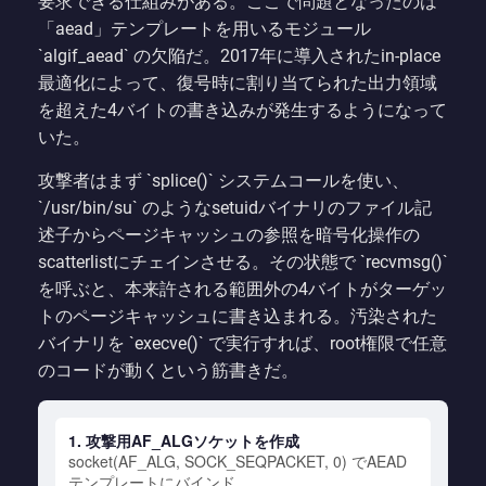
要求できる仕組みがある。ここで問題となったのは
「aead」テンプレートを用いるモジュール
`algif_aead` の欠陥だ。2017年に導入されたin-place
最適化によって、復号時に割り当てられた出力領域
を超えた4バイトの書き込みが発生するようになって
いた。
攻撃者はまず `splice()` システムコールを使い、
`/usr/bin/su` のようなsetuidバイナリのファイル記
述子からページキャッシュの参照を暗号化操作の
scatterlistにチェインさせる。その状態で `recvmsg()`
を呼ぶと、本来許される範囲外の4バイトがターゲッ
トのページキャッシュに書き込まれる。汚染された
バイナリを `execve()` で実行すれば、root権限で任意
のコードが動くという筋書きだ。
1. 攻撃用AF_ALGソケットを作成
socket(AF_ALG, SOCK_SEQPACKET, 0) でAEAD
テンプレートにバインド