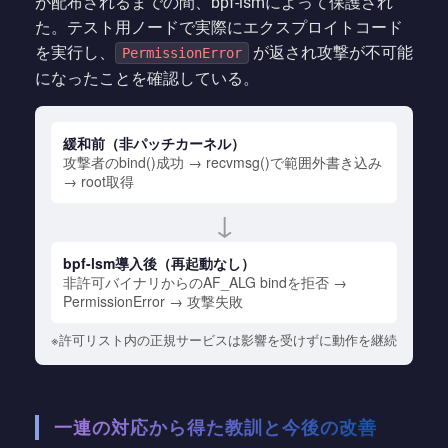
が配布されるまでの間、bpf-lsmによって保護され
た。テスト用ノードで実際にエクスプロイトコード
を実行し、
が返され攻撃が不可能
PermissionError
になったことを確認している。
緩和前（非パッチカーネル）
攻撃者のbind()成功 → recvmsg()で範囲外書き込み
→ root取得
↓
bpf-lsm導入後（再起動なし）
非許可バイナリからのAF_ALG bindを拒否 →
PermissionError → 攻撃失敗
※許可リスト内の正規サービスは影響を受けずに動作を継続
一連の対応から得た教訓と今後の改善