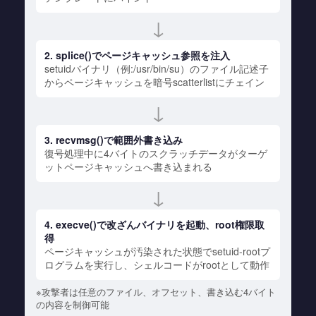
↓
2. splice()でページキャッシュ参照を注入
setuidバイナリ（例:/usr/bin/su）のファイル記述子
からページキャッシュを暗号scatterlistにチェイン
↓
3. recvmsg()で範囲外書き込み
復号処理中に4バイトのスクラッチデータがターゲ
ットページキャッシュへ書き込まれる
↓
4. execve()で改ざんバイナリを起動、root権限取
得
ページキャッシュが汚染された状態でsetuid-rootプ
ログラムを実行し、シェルコードがrootとして動作
※攻撃者は任意のファイル、オフセット、書き込む4バイト
の内容を制御可能