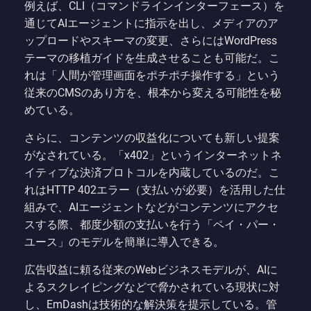
例えば、CLI（コマンドラインインターフェース）を
通じてAIエージェントに指示を出し、メディアのア
ップロードやスキーマの変更、さらにはWordPress
テーマの移植ガイドを生成させることも可能だ。こ
れは「人間が管理画面をポチポチ操作する」という
従来のCMSのあり方を、根本から変える可能性を秘
めている。
さらに、コンテンツの収益化についても新しい提案
がなされている。「x402」というインターネットネ
イティブな決済プロトコルを内蔵しているのだ。こ
れはHTTP 402エラー（支払いが必要）を活用した仕
組みで、AIエージェントなどがコンテンツにアクセ
スする際、都度少額の支払いを行う「ペイ・パー・
ユース」のモデルを簡単に導入できる。
広告収益に頼る従来のWebビジネスモデルが、AIに
よるスクレイピングなどで脅かされている現状に対
し、EmDashは技術的な解決策を提示している。管