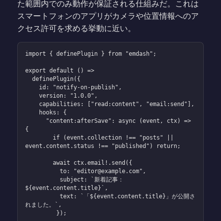
た範囲内でのみ動作が保証される仕組みだ。これは
スマートフォンのアプリがカメラや位置情報へのア
クセス許可を求める挙動に近い。
import { definePlugin } from "emdash";

export default () =>

  definePlugin({

    id: "notify-on-publish",

    version: "1.0.0",

    capabilities: ["read:content", "email:send"],

    hooks: {

      "content:afterSave": async (event, ctx) => 
{

        if (event.collection !== "posts" || 
event.content.status !== "published") return;

        await ctx.email!.send({

          to: "editor@example.com",

          subject: `新着記事：
${event.content.title}`,

          text: `「${event.content.title}」が公開さ
れました。`,

         });
