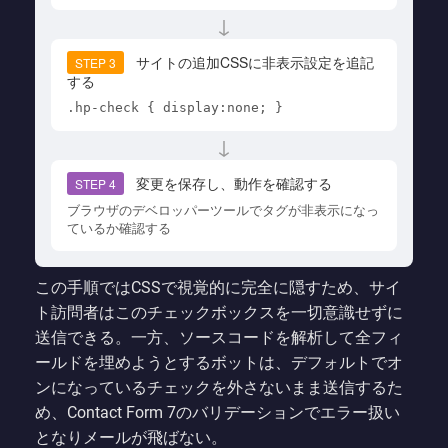
↓
サイトの追加CSSに非表示設定を追記
STEP 3
する
.hp-check { display:none; }
↓
変更を保存し、動作を確認する
STEP 4
ブラウザのデベロッパーツールでタグが非表示になっ
ているか確認する
この手順ではCSSで視覚的に完全に隠すため、サイ
ト訪問者はこのチェックボックスを一切意識せずに
送信できる。一方、ソースコードを解析して全フィ
ールドを埋めようとするボットは、デフォルトでオ
ンになっているチェックを外さないまま送信するた
め、Contact Form 7のバリデーションでエラー扱い
となりメールが飛ばない。