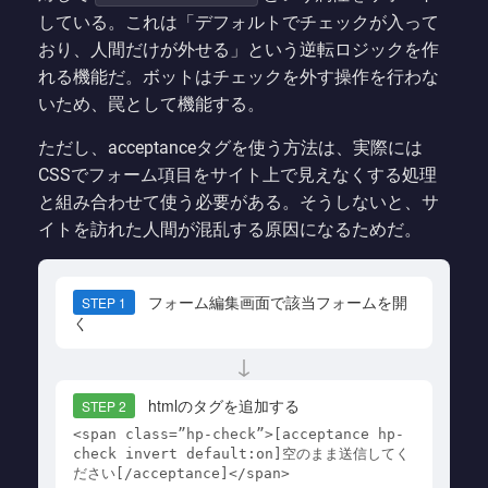
している。これは「デフォルトでチェックが入って
おり、人間だけが外せる」という逆転ロジックを作
れる機能だ。ボットはチェックを外す操作を行わな
いため、罠として機能する。
ただし、acceptanceタグを使う方法は、実際には
CSSでフォーム項目をサイト上で見えなくする処理
と組み合わせて使う必要がある。そうしないと、サ
イトを訪れた人間が混乱する原因になるためだ。
フォーム編集画面で該当フォームを開
STEP 1
く
↓
htmlのタグを追加する
STEP 2
<span class=”hp-check”>[acceptance hp-
check invert default:on]空のまま送信してく
ださい[/acceptance]</span>