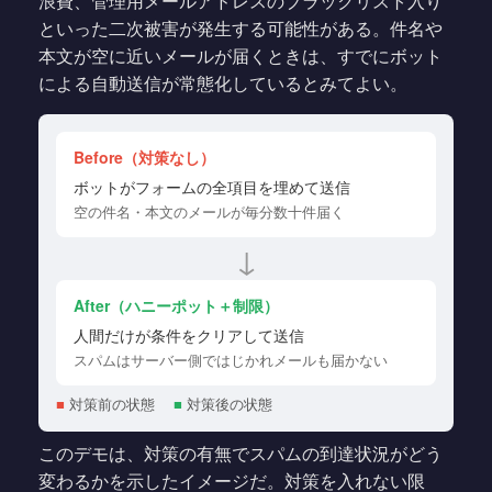
浪費、管理用メールアドレスのブラックリスト入り
といった二次被害が発生する可能性がある。件名や
本文が空に近いメールが届くときは、すでにボット
による自動送信が常態化しているとみてよい。
Before（対策なし）
ボットがフォームの全項目を埋めて送信
空の件名・本文のメールが毎分数十件届く
↓
After（ハニーポット＋制限）
人間だけが条件をクリアして送信
スパムはサーバー側ではじかれメールも届かない
■
対策前の状態
■
対策後の状態
このデモは、対策の有無でスパムの到達状況がどう
変わるかを示したイメージだ。対策を入れない限