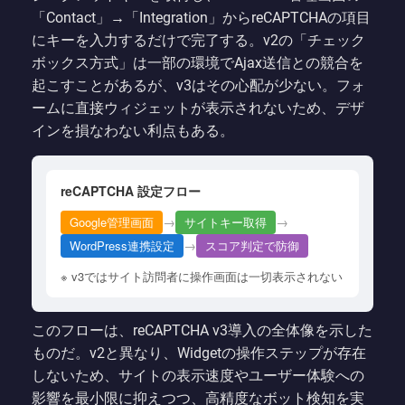
「Contact」→「Integration」からreCAPTCHAの項目
にキーを入力するだけで完了する。v2の「チェック
ボックス方式」は一部の環境でAjax送信との競合を
起こすことがあるが、v3はその心配が少ない。フォ
ームに直接ウィジェットが表示されないため、デザ
インを損なわない利点もある。
reCAPTCHA 設定フロー
→
→
Google管理画面
サイトキー取得
→
WordPress連携設定
スコア判定で防御
※ v3ではサイト訪問者に操作画面は一切表示されない
このフローは、reCAPTCHA v3導入の全体像を示した
ものだ。v2と異なり、Widgetの操作ステップが存在
しないため、サイトの表示速度やユーザー体験への
影響を最小限に抑えつつ、高精度なボット検知を実