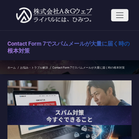
コ
ン
テ
ン
ツ
へ
ス
Contact Form 7でスパムメールが大量に届く時の
キ
ッ
根本対策
プ
ホーム
/
お悩み・トラブル解決
/
Contact Form 7でスパムメールが大量に届く時の根本対策