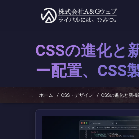
コ
ン
テ
ン
ツ
へ
ス
キ
CSSの進化と新
ッ
プ
ー配置、CSS
ホーム
/
CSS・デザイン
/
CSSの進化と新機能