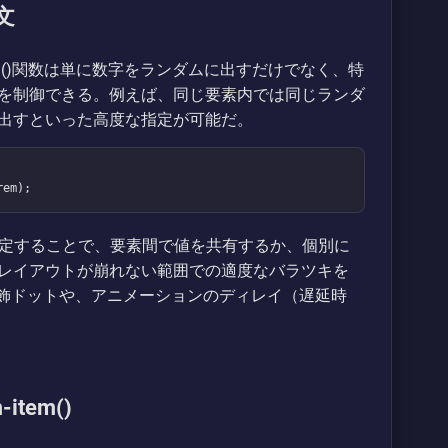
文
andom()関数は単に数字をランダムに出すだけでなく、特
を制御できる。例えば、同じ要素内では同じランダ
出すといった高度な指定が可能だ。
rem);
指定することで、要素間で値を共有するか、個別に
レイアウトが崩れない範囲での適度なバラツキを
装飾ドットや、アニメーションのディレイ（遅延時
tem()