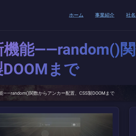
ホーム
事業紹介
社名
機能——random(
製DOOMまで
——random()関数からアンカー配置、CSS製DOOMまで