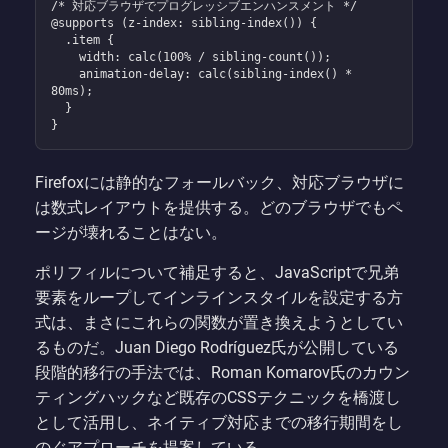
/* 対応ブラウザでプログレッシブエンハンスメント */

@supports (z-index: sibling-index()) {

  .item {

    width: calc(100% / sibling-count());

    animation-delay: calc(sibling-index() * 
80ms);

  }

}
Firefoxには静的なフォールバック、対応ブラウザに
は数式レイアウトを提供する。どのブラウザでもペ
ージが壊れることはない。
ポリフィルについて補足すると、JavaScriptで兄弟
要素をループしてインラインスタイルを設定する方
式は、まさにこれらの関数が置き換えようとしてい
るものだ。Juan Diego Rodríguez氏が公開している
段階的移行の手法では、Roman Komarov氏のカウン
ティングハックなど既存のCSSテクニックを橋渡し
として活用し、ネイティブ対応までの移行期間をし
のぐアプローチを提案している。