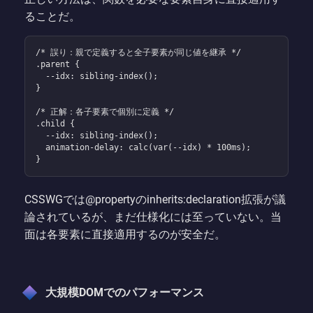
ることだ。
/* 誤り：親で定義すると全子要素が同じ値を継承 */

.parent {

  --idx: sibling-index();

}

/* 正解：各子要素で個別に定義 */

.child {

  --idx: sibling-index();

  animation-delay: calc(var(--idx) * 100ms);

}
CSSWGでは@propertyのinherits:declaration拡張が議
論されているが、まだ仕様化には至っていない。当
面は各要素に直接適用するのが安全だ。
大規模DOMでのパフォーマンス