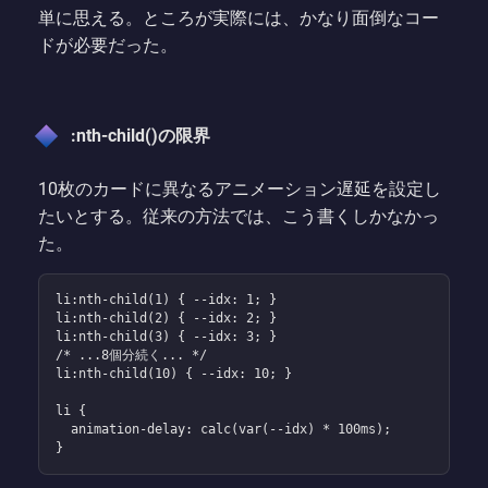
単に思える。ところが実際には、かなり面倒なコー
ドが必要だった。
:nth-child()の限界
10枚のカードに異なるアニメーション遅延を設定し
たいとする。従来の方法では、こう書くしかなかっ
た。
li:nth-child(1) { --idx: 1; }

li:nth-child(2) { --idx: 2; }

li:nth-child(3) { --idx: 3; }

/* ...8個分続く... */

li:nth-child(10) { --idx: 10; }

li {

  animation-delay: calc(var(--idx) * 100ms);

}