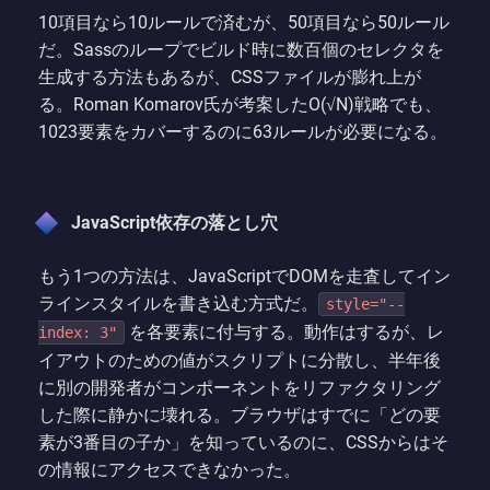
10項目なら10ルールで済むが、50項目なら50ルール
だ。Sassのループでビルド時に数百個のセレクタを
生成する方法もあるが、CSSファイルが膨れ上が
る。Roman Komarov氏が考案したO(√N)戦略でも、
1023要素をカバーするのに63ルールが必要になる。
JavaScript依存の落とし穴
もう1つの方法は、JavaScriptでDOMを走査してイン
ラインスタイルを書き込む方式だ。
style="--
を各要素に付与する。動作はするが、レ
index: 3"
イアウトのための値がスクリプトに分散し、半年後
に別の開発者がコンポーネントをリファクタリング
した際に静かに壊れる。ブラウザはすでに「どの要
素が3番目の子か」を知っているのに、CSSからはそ
の情報にアクセスできなかった。