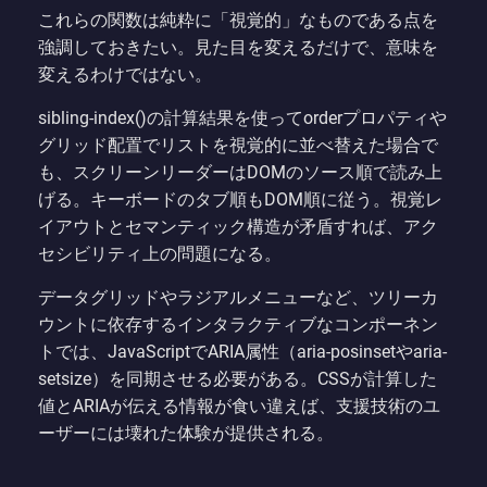
これらの関数は純粋に「視覚的」なものである点を
強調しておきたい。見た目を変えるだけで、意味を
変えるわけではない。
sibling-index()の計算結果を使ってorderプロパティや
グリッド配置でリストを視覚的に並べ替えた場合で
も、スクリーンリーダーはDOMのソース順で読み上
げる。キーボードのタブ順もDOM順に従う。視覚レ
イアウトとセマンティック構造が矛盾すれば、アク
セシビリティ上の問題になる。
データグリッドやラジアルメニューなど、ツリーカ
ウントに依存するインタラクティブなコンポーネン
トでは、JavaScriptでARIA属性（aria-posinsetやaria-
setsize）を同期させる必要がある。CSSが計算した
値とARIAが伝える情報が食い違えば、支援技術のユ
ーザーには壊れた体験が提供される。