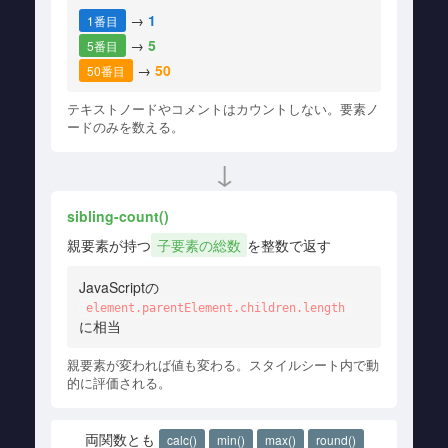
→
1
1番目
→
5
5番目
→
50
50番目
テキストノードやコメントはカウントしない。要素ノ
ードのみを数える。
↓
sibling-count()
親要素が持つ
子要素の総数
を整数で返す
JavaScriptの
element.parentElement.children.length
に相当
親要素が変われば値も変わる。スタイルシート内で動
的に評価される。
両関数とも
calc()
min()
max()
round()