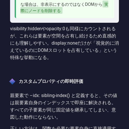
な場合は、非表示にするのではなくDOMから
実
際にノードを削除する
visibility:hiddenやopacity:0も同様にカウントされる
が、これらは要素が空間を占有し続けるため直感的
にも理解しやすい。display:noneだけが「視覚的に消
えているのにDOMスロットを占有している」という
特殊な挙動になる。
カスタムプロパティの即時評価
親要素で –idx: sibling-index() と定義すると、その値
は親要素自身のインデックスで即座に解決される。
すべての子要素が同じ固定値を継承してしまい、意
図した動作にならない。
正しい方法は、関数を必要な要素自身に直接適用す