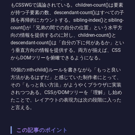
もCSSWGで議論されている。children-count()は要素
が持つ子要素の数、descendant-count()はすべての子
孫を再帰的にカウントする。sibling-index()とsibling-
count()が「兄弟の間での自分の位置」という水平方
向の情報を提供するのに対し、children-count()と
descendant-count()は「自分の下に何があるか」とい
う垂直方向の情報を提供する。両方が揃えば、CSS
からDOMツリーを俯瞰できるようになる。
10個の:nth-child()ルールを書きながら「もっと良い
方法があるはずだ」と感じていた制作者にとって、
その「もっと良い方法」がようやくブラウザに実装
されつつある。CSSがDOMツリーを「理解」し始め
たことで、レイアウトの表現力は次の段階に入った
と言える。
この記事のポイント