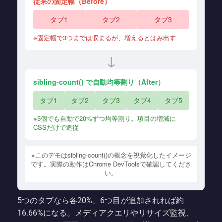
従来の固定幅（Before）
タブ1
タブ2
タブ3
※固定幅で3つまでは収まるが、増えるとはみ出す
↓
sibling-count() で自動均等割り（After）
タブ1
タブ2
タブ3
タブ4
タブ5
※5個でも自動で20%ずつ均等割り。項目の増減に
CSSだけで追従
※このデモはsibling-count()の概念を視覚化したイメージ
です。実際の動作はChrome DevToolsで確認してくださ
い。
5つのタブなら各20%、6つ目が追加されれば約
16.66%になる。メディアクエリやリサイズ監視、