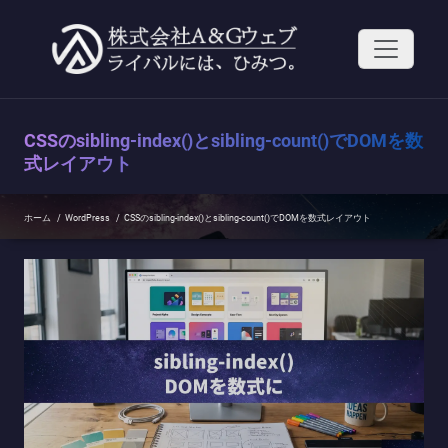
コ
ン
テ
ン
ツ
へ
ス
CSSのsibling-index()とsibling-count()でDOMを数
キ
ッ
式レイアウト
プ
ホーム
/
WordPress
/
CSSのsibling-index()とsibling-count()でDOMを数式レイアウト