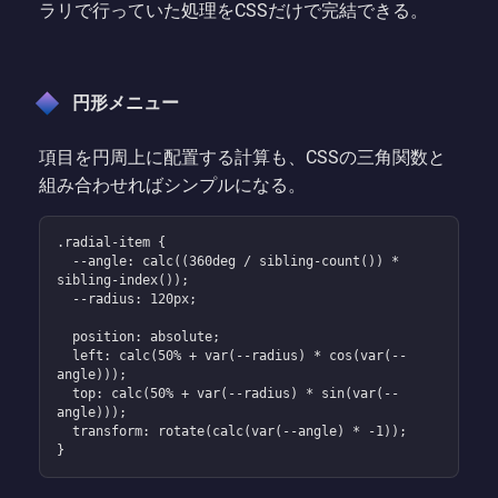
ラリで行っていた処理をCSSだけで完結できる。
円形メニュー
項目を円周上に配置する計算も、CSSの三角関数と
組み合わせればシンプルになる。
.radial-item {

  --angle: calc((360deg / sibling-count()) * 
sibling-index());

  --radius: 120px;

  position: absolute;

  left: calc(50% + var(--radius) * cos(var(--
angle)));

  top: calc(50% + var(--radius) * sin(var(--
angle)));

  transform: rotate(calc(var(--angle) * -1));

}