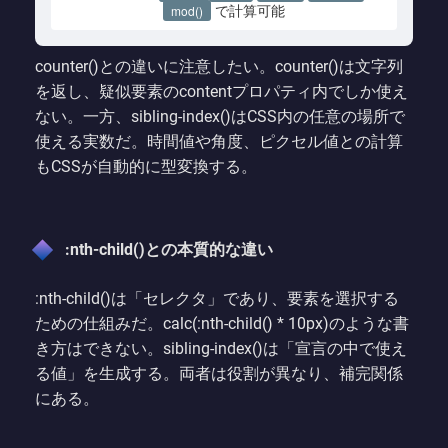
で計算可能
mod()
counter()との違いに注意したい。counter()は文字列
を返し、疑似要素のcontentプロパティ内でしか使え
ない。一方、sibling-index()はCSS内の任意の場所で
使える実数だ。時間値や角度、ピクセル値との計算
もCSSが自動的に型変換する。
:nth-child()との本質的な違い
:nth-child()は「セレクタ」であり、要素を選択する
ための仕組みだ。calc(:nth-child() * 10px)のような書
き方はできない。sibling-index()は「宣言の中で使え
る値」を生成する。両者は役割が異なり、補完関係
にある。