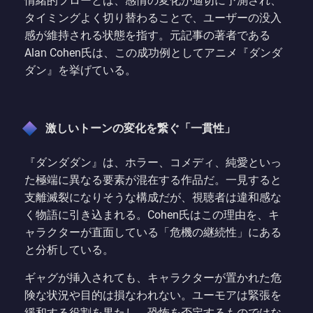
情緒的フローとは、感情の変化が適切に予測され、
タイミングよく切り替わることで、ユーザーの没入
感が維持される状態を指す。元記事の著者である
Alan Cohen氏は、この成功例としてアニメ『ダンダ
ダン』を挙げている。
激しいトーンの変化を繋ぐ「一貫性」
『ダンダダン』は、ホラー、コメディ、純愛といっ
た極端に異なる要素が混在する作品だ。一見すると
支離滅裂になりそうな構成だが、視聴者は違和感な
く物語に引き込まれる。Cohen氏はこの理由を、キ
ャラクターが直面している「危機の継続性」にある
と分析している。
ギャグが挿入されても、キャラクターが置かれた危
険な状況や目的は損なわれない。ユーモアは緊張を
緩和する役割を果たし、恐怖を否定するものではな