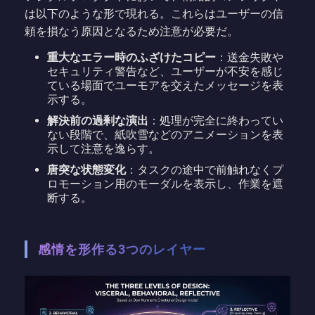
は以下のような形で現れる。これらはユーザーの信
頼を損なう原因となるため注意が必要だ。
重大なエラー時のふざけたコピー
：送金失敗や
セキュリティ警告など、ユーザーが不安を感じ
ている場面でユーモアを交えたメッセージを表
示する。
解決前の過剰な演出
：処理が完全に終わってい
ない段階で、紙吹雪などのアニメーションを表
示して注意を逸らす。
唐突な状態変化
：タスクの途中で前触れなくプ
ロモーション用のモーダルを表示し、作業を遮
断する。
感情を形作る3つのレイヤー