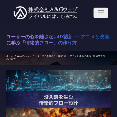
コ
ン
テ
ン
ツ
へ
ス
ユーザーの心を離さないUX設計——アニメと映画
キ
ッ
に学ぶ「情緒的フロー」の作り方
プ
ホーム
/
WordPress
/
ユーザーの心を離さないUX設計——アニメと映画に学ぶ「情緒的フロー」
の作り方