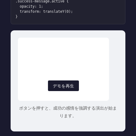
.success-message.active {

  opacity: 1;

  transform: translateY(0);

}
デモを再生
ボタンを押すと、成功の感情を強調する演出が始ま
ります。