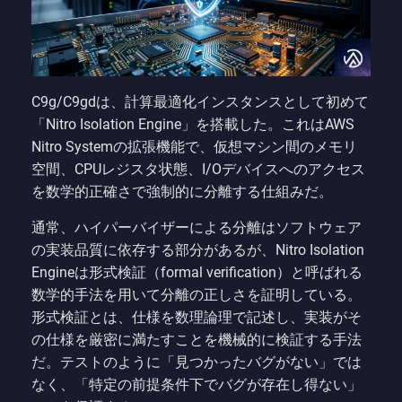
C9g/C9gdは、計算最適化インスタンスとして初めて
「Nitro Isolation Engine」を搭載した。これはAWS
Nitro Systemの拡張機能で、仮想マシン間のメモリ
空間、CPUレジスタ状態、I/Oデバイスへのアクセス
を数学的正確さで強制的に分離する仕組みだ。
通常、ハイパーバイザーによる分離はソフトウェア
の実装品質に依存する部分があるが、Nitro Isolation
Engineは形式検証（formal verification）と呼ばれる
数学的手法を用いて分離の正しさを証明している。
形式検証とは、仕様を数理論理で記述し、実装がそ
の仕様を厳密に満たすことを機械的に検証する手法
だ。テストのように「見つかったバグがない」では
なく、「特定の前提条件下でバグが存在し得ない」