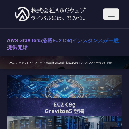
コ
ン
テ
ン
ツ
へ
ス
AWS Graviton5搭載EC2 C9gインスタンスが一般
キ
ッ
提供開始
プ
ホーム
/
クラウド・インフラ
/
AWS Graviton5搭載EC2 C9gインスタンスが一般提供開始