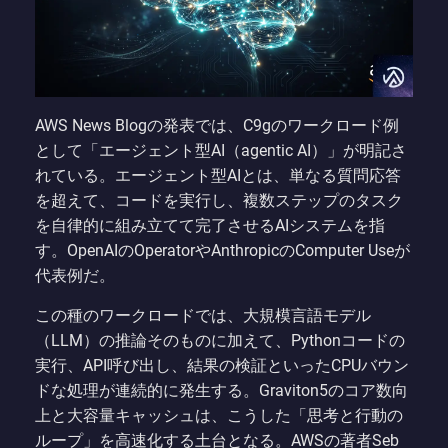
AWS News Blogの発表では、C9gのワークロード例
として「エージェント型AI（agentic AI）」が明記さ
れている。エージェント型AIとは、単なる質問応答
を超えて、コードを実行し、複数ステップのタスク
を自律的に組み立てて完了させるAIシステムを指
す。OpenAIのOperatorやAnthropicのComputer Useが
代表例だ。
この種のワークロードでは、大規模言語モデル
（LLM）の推論そのものに加えて、Pythonコードの
実行、API呼び出し、結果の検証といったCPUバウン
ドな処理が連続的に発生する。Graviton5のコア数向
上と大容量キャッシュは、こうした「思考と行動の
ループ」を高速化する土台となる。AWSの著者Seb