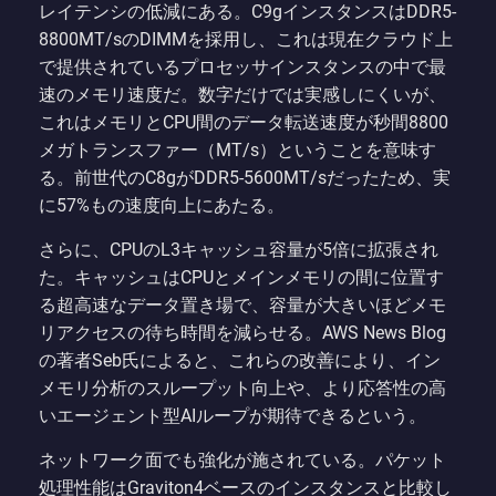
レイテンシの低減にある。C9gインスタンスはDDR5-
8800MT/sのDIMMを採用し、これは現在クラウド上
で提供されているプロセッサインスタンスの中で最
速のメモリ速度だ。数字だけでは実感しにくいが、
これはメモリとCPU間のデータ転送速度が秒間8800
メガトランスファー（MT/s）ということを意味す
る。前世代のC8gがDDR5-5600MT/sだったため、実
に57%もの速度向上にあたる。
さらに、CPUのL3キャッシュ容量が5倍に拡張され
た。キャッシュはCPUとメインメモリの間に位置す
る超高速なデータ置き場で、容量が大きいほどメモ
リアクセスの待ち時間を減らせる。AWS News Blog
の著者Seb氏によると、これらの改善により、イン
メモリ分析のスループット向上や、より応答性の高
いエージェント型AIループが期待できるという。
ネットワーク面でも強化が施されている。パケット
処理性能はGraviton4ベースのインスタンスと比較し