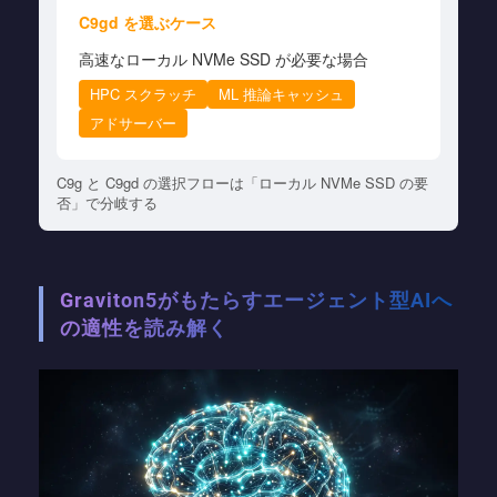
C9gd を選ぶケース
高速なローカル NVMe SSD が必要な場合
HPC スクラッチ
ML 推論キャッシュ
アドサーバー
C9g と C9gd の選択フローは「ローカル NVMe SSD の要
否」で分岐する
Graviton5がもたらすエージェント型AIへ
の適性を読み解く