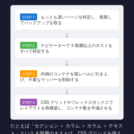
もっとも遅いページを特定し、複製し
STEP 1
てバックアップを取る
↓
ナビゲーターで 3 階層以上のネストを
STEP 2
すべて特定する
↓
内側のコンテナを親レベルに引き上
STEP 3
げ、不要なラッパーを削除する
↓
CSS グリッドやフレックスボックスで
STEP 4
レイアウトを再構築し、コンテナ数を半減させる
たとえば「セクション ＞ カラム ＞ カラム ＞ テキス
ト」という 4 階層のネストは、CSS グリッドを使え