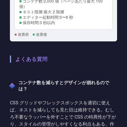
■
コンテナ数:2,000 個（ページあたり最大 150
個）
■
ネスト階層:最大 2 階層
■
エディター起動時間:5〜8 秒
■
保存時間:3 秒以内
■
改善前
■
改善後
よくある質問
コンテナ数を減らすとデザインが崩れるので
は？
CSS グリッドやフレックスボックスを適切に使え
ば、ネストを減らしても見た目は維持できる。むし
ろ不要なラッパーを外すことで CSS の特異性が下が
り、スタイルの管理がしやすくなる利点もある。作