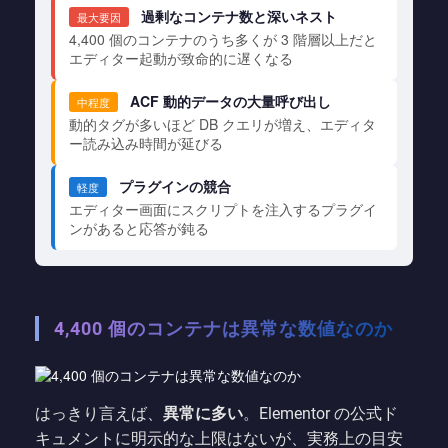
過剰なコンテナ数と深いネスト
最大要因
4,400 個のコンテナのうち多くが 3 階層以上だと
エディター起動が致命的に遅くなる
ACF 動的データの大量呼び出し
中程度
動的タグが多いほど DB クエリが増え、エディタ
ー読み込み時間が延びる
プラグインの競合
軽度
エディター画面にスクリプトを注入するプラグイ
ンがあると応答が鈍る
4,400 個のコンテナは異常な数値なのか
はっきり言えば、
異常に多い
。Elementor の公式ド
キュメントに明示的な上限はないが、実務上の目安