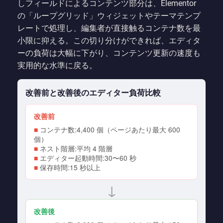
しフィールドによるコンテンツ部分は、Elementor
の「ループグリッド」ウィジェットやテーマテンプ
レートで処理し、編集者が直接触るコンテナ数を最
小限に抑える。この切り分けができれば、エディタ
ーの負荷は大幅に下がり、コンテンツ更新の速度も
実用的な水準に戻る。
改善前と改善後のエディター負荷比較
改善前
■
コンテナ数:4,400 個（ページあたり最大 600
個）
■
ネスト階層:平均 4 階層
■
エディター起動時間:30〜60 秒
■
保存時間:15 秒以上
↓
改善後