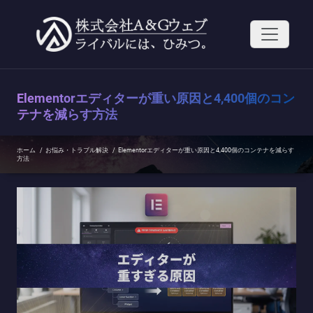
コ
ン
テ
ン
ツ
へ
ス
Elementorエディターが重い原因と4,400個のコン
キ
ッ
テナを減らす方法
プ
ホーム
/
お悩み・トラブル解決
/
Elementorエディターが重い原因と4,400個のコンテナを減らす
方法