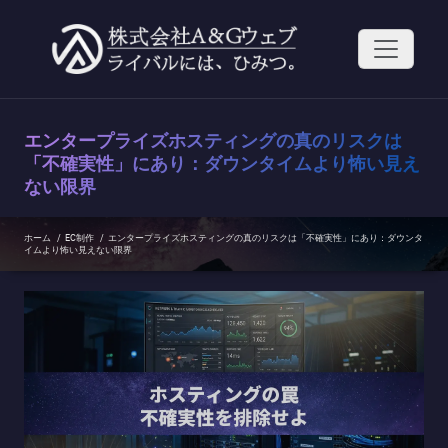
コ
ン
テ
ン
ツ
へ
ス
エンタープライズホスティングの真のリスクは
キ
ッ
「不確実性」にあり：ダウンタイムより怖い見え
プ
ない限界
ホーム
/
EC制作
/
エンタープライズホスティングの真のリスクは「不確実性」にあり：ダウンタ
イムより怖い見えない限界