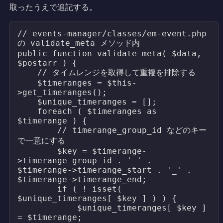
取ったうえで追記する。
// events-manager/classes/em-event.php 
の validate_meta メソッド内

public function validate_meta( $data, 
$postarr ) {

    // タイムレンジを取得して重複を排除する

    $timeranges = $this-
>get_timeranges();

    $unique_timeranges = [];

    foreach ( $timeranges as 
$timerange ) {

        // timerange_group_id などのキー
で一意にする

        $key = $timerange-
>timerange_group_id . '_' . 
$timerange->timerange_start . '_' . 
$timerange->timerange_end;

        if ( ! isset( 
$unique_timeranges[ $key ] ) ) {

            $unique_timeranges[ $key ] 
= $timerange;
