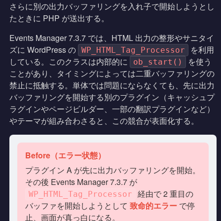
さらに別の出力バッファリングを入れ子で開始しようとし
たときに PHP が送出する。
Events Manager 7.3.7 では、HTML 出力の整形やサニタイ
ズに WordPress の
を利用
WP_HTML_Tag_Processor
している。このクラスは内部的に
を使う
ob_start()
ことがあり、タイミングによっては二重バッファリングの
禁止に抵触する。単体では問題にならなくても、先に出力
バッファリングを開始する別のプラグイン（キャッシュプ
ラグインやページビルダー、一部の翻訳プラグインなど）
やテーマが組み合わさると、この競合が表面化する。
Before（エラー状態）
プラグイン A が先に出力バッファリングを開始。
その後 Events Manager 7.3.7 が
経由で 2 重目の
WP_HTML_Tag_Processor
バッファを開始しようとして
致命的エラー
で停
止、画面が真っ白になる。