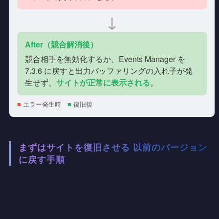
↓
After（競合解消後）
競合相手を無効化するか、Events Manager を
7.3.6 に戻すと出力バッファリングの入れ子が発
生せず、
サイトが正常に表示される
。
■
エラー発生時
■
復旧後
まずはサイトを復旧させる 以前のバージョン
に戻す手順