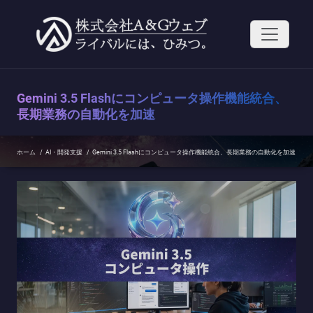
コ
ン
テ
ン
ツ
へ
ス
Gemini 3.5 Flashにコンピュータ操作機能統合、
キ
ッ
長期業務の自動化を加速
プ
ホーム
/
AI・開発支援
/
Gemini 3.5 Flashにコンピュータ操作機能統合、長期業務の自動化を加速