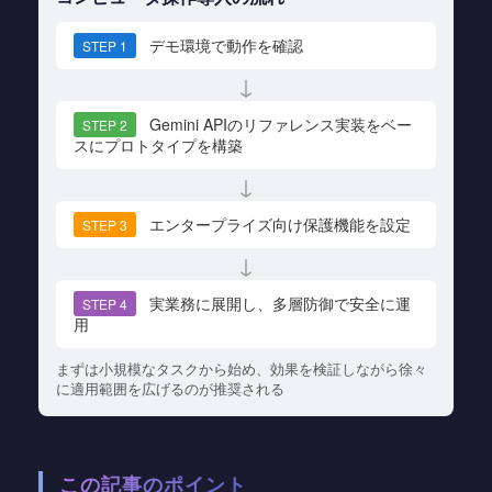
デモ環境で動作を確認
STEP 1
↓
Gemini APIのリファレンス実装をベー
STEP 2
スにプロトタイプを構築
↓
エンタープライズ向け保護機能を設定
STEP 3
↓
実業務に展開し、多層防御で安全に運
STEP 4
用
まずは小規模なタスクから始め、効果を検証しながら徐々
に適用範囲を広げるのが推奨される
この記事のポイント