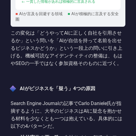
← 一貫した情報があれば積極的に言及される
■
AIが言及を回避する領域
■
AIが積極的に言及する安全
圏
この変化は「どうやってAIに正しく自社を引用させ
るか」という問いを「AIが自信を持って名前を出せ
るビジネスかどうか」という一段上の問いに引き上
げる。機械可読なアイデンティティの整備は、もは
やSEOの一手ではなく参加資格そのものに近づく。
AIがビジネスを「疑う」4つの原因
Search Engine Journalの記事でCarlo Daniele氏が指
摘するように、大半のビジネスはAIに疑念を抱かせ
る材料を少なくとも一つは抱えている。具体的には
以下の4パターンだ。