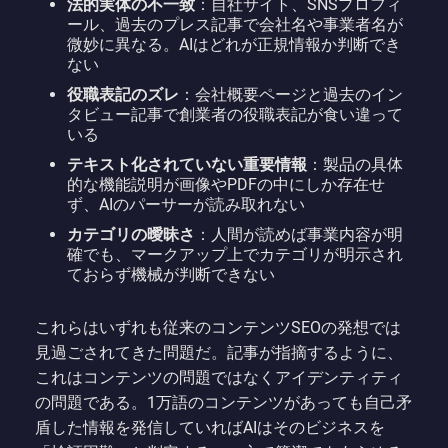
法的実体の不一致
：自社サイト、SNSプロフィ
ール、過去のプレス記事で会社名や事業者名が
微妙に異なる。AIはどれが正規情報か判断でき
ない
役職表記のズレ
：会社概要ページと過去のイン
タビュー記事で創業者の役職表記が食い違って
いる
テキスト化されていない重要情報
：製品の具体
的な機能説明が画像やPDFの中にしか存在せ
ず、AIのパーサーが読み取れない
カテゴリの曖昧さ
：人間が読めば事業内容が明
確でも、マークアップ上でカテゴリが明示され
ておらず機械が判断できない
これらはいずれも従来のコンテンツSEOの発想では
見過ごされてきた問題だ。記事が指摘するように、
これはコンテンツの問題ではなくアイデンティティ
の問題である。1万語のコンテンツがあっても自己矛
盾した情報を発信していればAIはそのビジネスを