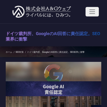
コ
ン
テ
ン
ツ
へ
ス
ドイツ裁判所、GoogleのAI回答に責任認定。SEO
キ
ッ
業界に衝撃
プ
ホーム
/
SEO対策
/
ドイツ裁判所、GoogleのAI回答に責任認定。SEO業界に衝撃