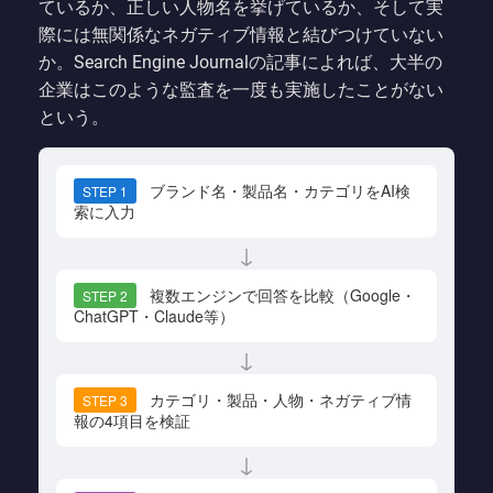
ているか、正しい人物名を挙げているか、そして実
際には無関係なネガティブ情報と結びつけていない
か。Search Engine Journalの記事によれば、大半の
企業はこのような監査を一度も実施したことがない
という。
ブランド名・製品名・カテゴリをAI検
STEP 1
索に入力
↓
複数エンジンで回答を比較（Google・
STEP 2
ChatGPT・Claude等）
↓
カテゴリ・製品・人物・ネガティブ情
STEP 3
報の4項目を検証
↓