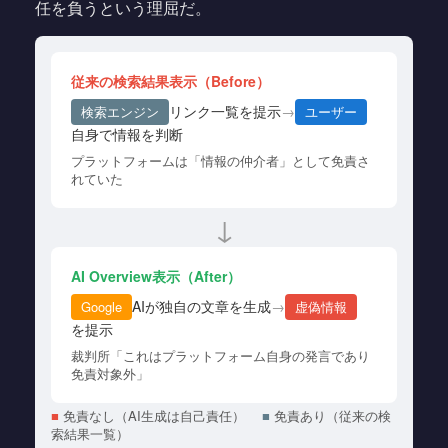
任を負うという理屈だ。
従来の検索結果表示（Before）
リンク一覧を提示
→
検索エンジン
ユーザー
自身で情報を判断
プラットフォームは「情報の仲介者」として免責さ
れていた
↓
AI Overview表示（After）
AIが独自の文章を生成
→
Google
虚偽情報
を提示
裁判所「これはプラットフォーム自身の発言であり
免責対象外」
■
免責なし（AI生成は自己責任）
■
免責あり（従来の検
索結果一覧）