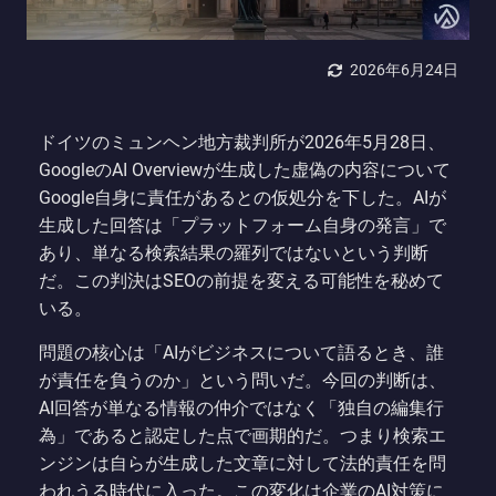
2026年6月24日
ドイツのミュンヘン地方裁判所が2026年5月28日、
GoogleのAI Overviewが生成した虚偽の内容について
Google自身に責任があるとの仮処分を下した。AIが
生成した回答は「プラットフォーム自身の発言」で
あり、単なる検索結果の羅列ではないという判断
だ。この判決はSEOの前提を変える可能性を秘めて
いる。
問題の核心は「AIがビジネスについて語るとき、誰
が責任を負うのか」という問いだ。今回の判断は、
AI回答が単なる情報の仲介ではなく「独自の編集行
為」であると認定した点で画期的だ。つまり検索エ
ンジンは自らが生成した文章に対して法的責任を問
われうる時代に入った。この変化は企業のAI対策に