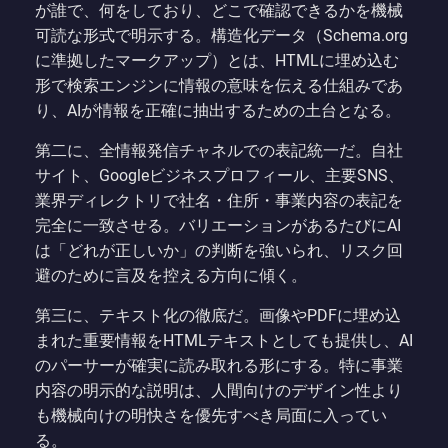
が誰で、何をしており、どこで確認できるかを機械
可読な形式で明示する。構造化データ（Schema.org
に準拠したマークアップ）とは、HTMLに埋め込む
形で検索エンジンに情報の意味を伝える仕組みであ
り、AIが情報を正確に抽出するための土台となる。
第二に、全情報発信チャネルでの表記統一だ。自社
サイト、Googleビジネスプロフィール、主要SNS、
業界ディレクトリで社名・住所・事業内容の表記を
完全に一致させる。バリエーションがあるたびにAI
は「どれが正しいか」の判断を強いられ、リスク回
避のために言及を控える方向に傾く。
第三に、テキスト化の徹底だ。画像やPDFに埋め込
まれた重要情報をHTMLテキストとしても提供し、AI
のパーサーが確実に読み取れる形にする。特に事業
内容の明示的な説明は、人間向けのデザイン性より
も機械向けの明快さを優先すべき局面に入ってい
る。