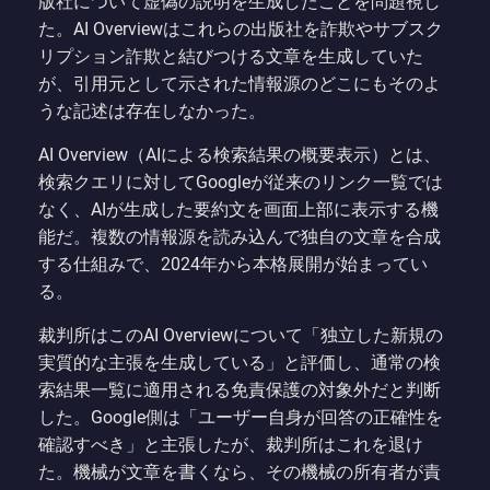
版社について虚偽の説明を生成したことを問題視し
た。AI Overviewはこれらの出版社を詐欺やサブスク
リプション詐欺と結びつける文章を生成していた
が、引用元として示された情報源のどこにもそのよ
うな記述は存在しなかった。
AI Overview（AIによる検索結果の概要表示）とは、
検索クエリに対してGoogleが従来のリンク一覧では
なく、AIが生成した要約文を画面上部に表示する機
能だ。複数の情報源を読み込んで独自の文章を合成
する仕組みで、2024年から本格展開が始まってい
る。
裁判所はこのAI Overviewについて「独立した新規の
実質的な主張を生成している」と評価し、通常の検
索結果一覧に適用される免責保護の対象外だと判断
した。Google側は「ユーザー自身が回答の正確性を
確認すべき」と主張したが、裁判所はこれを退け
た。機械が文章を書くなら、その機械の所有者が責