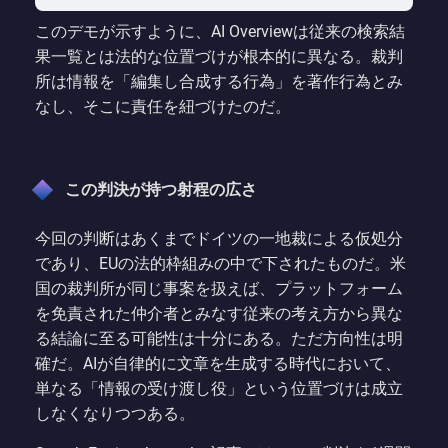
このデモが示すように、AI Overviewは従来の検索結
果一覧とは法的な位置づけが根本的に異なる。裁判
所は情報を「編集し合成する行為」を著作行為とみ
なし、そこに責任を紐づけたのだ。
この判決が持つ射程の広さ
今回の判断はあくまでドイツの一地裁による仮処分
であり、EUの法的枠組みの中で下されたものだ。米
国の裁判所が同じ事案を扱えば、プラットフォーム
を免責された仲介者とみなす従来の考え方から異な
る結論に至る可能性は十分にある。ただ方向性は明
確だ。AIが自律的に文章を生成する時代において、
単なる「情報の受け渡し役」という位置づけは成立
しなくなりつつある。