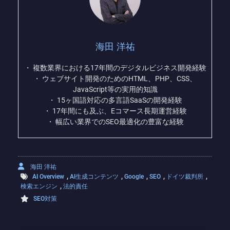
海田 洋祐
・ 複数業界における17年間のデジタルビジネス開発経験
・ ウェブサイト開発のためのHTML、PHP、CSS、
JavaScript等の実用的知識
・ 15ヶ国語対応の多言語SaaSの開発経験
・ 17年間にも及ぶ、Eコマース長期運営経験
・ 幅広い業界でのSEO最適化の豊富な経験
海田 洋祐
,
,
,
,
,
AI Overview
AI生成コンテンツ
Google
SEO
ドイツ裁判所
,
検索エンジン
法的責任
SEO対策