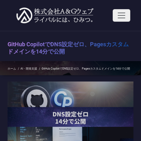
コ
ン
テ
ン
ツ
へ
ス
GitHub CopilotでDNS設定ゼロ、Pagesカスタム
キ
ッ
ドメインを14分で公開
プ
ホーム
/
AI・開発支援
/
GitHub CopilotでDNS設定ゼロ、Pagesカスタムドメインを14分で公開