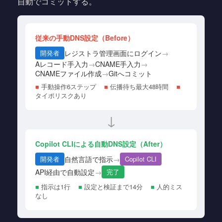
自動でコミットする。
従来の手動DNS設定（Before）
レジストラ管理画面にログイン
→
開発者
Aレコード手入力
→
CNAME手入力
→
CNAMEファイル作成
→
Gitへコミット
■
手動操作6ステップ
■
伝播待ち最大48時間
■
タイポリスクあり
↓
Copilot CLIによる自動DNS設定（After）
自然言語で指示
→
開発者
Copilot CLI
API経由で自動設定
→
完了
■
指示は1行
■
設定と検証まで14分
■
人的ミス
なし