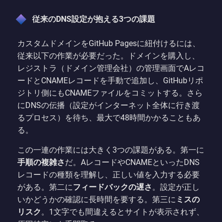
従来のDNS設定が抱える3つの課題
カスタムドメインをGitHub Pagesに紐付けるには、
従来以下の作業が必要だった。ドメインを購入し、
レジストラ（ドメイン管理会社）の管理画面でAレコ
ードとCNAMEレコードを手動で追加し、GitHubリポ
ジトリ側にもCNAMEファイルをコミットする。さら
にDNSの伝播（設定がインターネット全体に行き渡
るプロセス）を待ち、最大で48時間かかることもあ
る。
この一連の作業には大きく3つの課題がある。第一に
手順の複雑さ
だ。AレコードやCNAMEといったDNS
レコードの種類を理解し、正しい値を入力する必要
がある。第二に
フィードバックの遅さ
。設定が正し
いかどうかの確認に長時間を要する。第三に
ミスの
リスク
。1文字でも間違えるとサイトが表示されず、