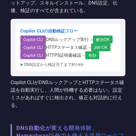
ットアップ、スキルインストール、DNS設定、伝
播、検証のすべてが含まれている。
Copilot CLIの自動検証フロー
DNSルックアップ実行
→
Copilot CLI
解決OK
HTTPステータス確認
→
Copilot CLI
200 OK
HTTPS証明書確認
→
Copilot CLI
有効
■
DNS設定から検証完了まで約14分
Copilot CLIがDNSルックアップとHTTPステータス確
認を自動実行し、人間が待機する必要はない。設定
ミスがあればすぐに検出され、修正も対話的に行え
る。
DNS自動化が変える開発体験、
Namecheap以外でも使える汎用ワークフ