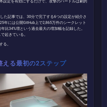
本設定を有効にするだけで、攻撃のハードルは劇的
7月1日に公開した記事では、30分で完了する6つの設定が紹介さ
年には公開GitHub上で2,865万件のシークレット
前年比34%増という過去最大の増加幅を記録した。
スで起きている。
する。
整える最初の2ステップ