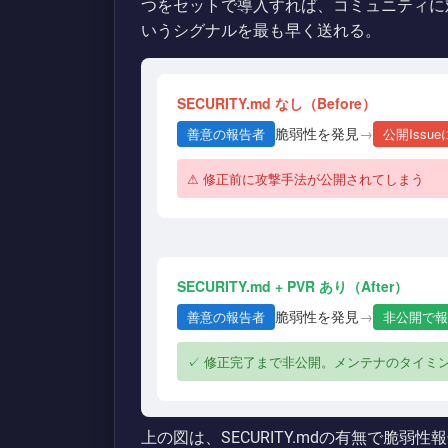
つをセットで導入すれば、コミュニティに
いうシグナルを最も早く送れる。
SECURITY.md なし（Before）
脆弱性を発見
→
善意の報告者
公開Issu
⚠ 修正前に攻撃手法が公開されてしまう
SECURITY.md + PVR あり（After）
脆弱性を発見
→
善意の報告者
非公開で報
✓ 修正完了まで非公開。メンテナのタイミ
上の図は、SECURITY.mdの有無で脆