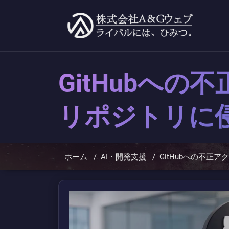
コ
ン
テ
ン
ツ
へ
ス
キ
GitHubへ
ッ
プ
リポジトリに
ホーム
/
AI・開発支援
/
GitHubへの不