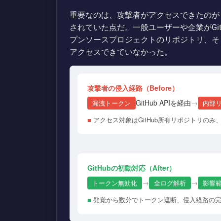
重要なのは、攻撃者がアクセスできたのが「
されていた点だ。一般ユーザーや企業がGi
プンソースプロジェクトのリポジトリ、そして
アクセスできていなかった。
攻撃者の侵入経路（Before）
GitHub APIを経由
→
漏洩トークン
内部
■
アクセス対象はGitHub所有リポジトリの
GitHubの初動対応（After）
→
→
トークン無効化
全ログ解析
影響
■
発覚から数分でトークン遮断、侵入経路の