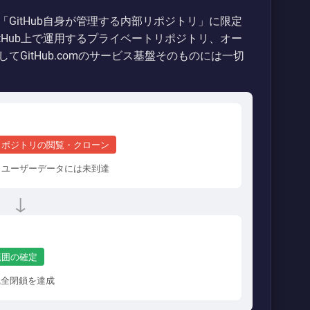
GitHub自身が管理する内部リポジトリ」に限定
tHub上で運用するプライベートリポジトリ、オー
GitHub.comのサービス基盤そのものには一切
リポジトリの閲覧・クローン
み、ユーザーデータには未到達
↓
範囲の確定
完全閉鎖を達成