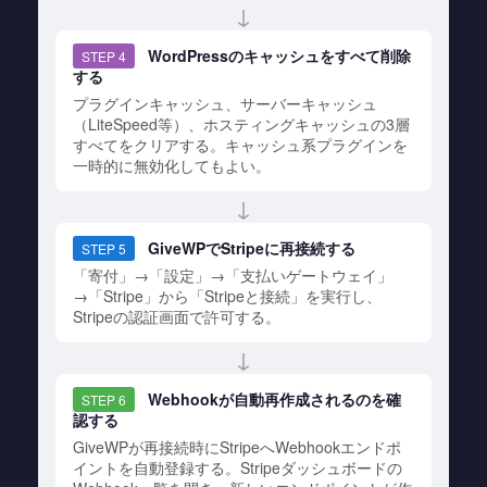
↓
WordPressのキャッシュをすべて削除
STEP 4
する
プラグインキャッシュ、サーバーキャッシュ
（LiteSpeed等）、ホスティングキャッシュの3層
すべてをクリアする。キャッシュ系プラグインを
一時的に無効化してもよい。
↓
GiveWPでStripeに再接続する
STEP 5
「寄付」→「設定」→「支払いゲートウェイ」
→「Stripe」から「Stripeと接続」を実行し、
Stripeの認証画面で許可する。
↓
Webhookが自動再作成されるのを確
STEP 6
認する
GiveWPが再接続時にStripeへWebhookエンドポ
イントを自動登録する。Stripeダッシュボードの