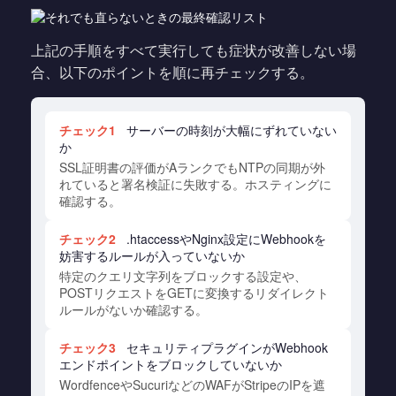
上記の手順をすべて実行しても症状が改善しない場
合、以下のポイントを順に再チェックする。
チェック1
サーバーの時刻が大幅にずれていない
か
SSL証明書の評価がAランクでもNTPの同期が外
れていると署名検証に失敗する。ホスティングに
確認する。
チェック2
.htaccessやNginx設定にWebhookを
妨害するルールが入っていないか
特定のクエリ文字列をブロックする設定や、
POSTリクエストをGETに変換するリダイレクト
ルールがないか確認する。
チェック3
セキュリティプラグインがWebhook
エンドポイントをブロックしていないか
WordfenceやSucuriなどのWAFがStripeのIPを遮