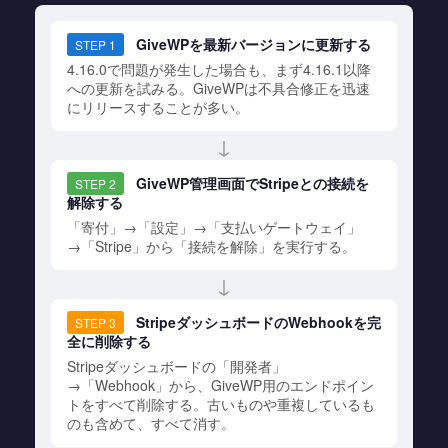
GiveWPを最新バージョンに更新する
STEP 1
4.16.0で問題が発生した場合も、まず4.16.1以降
への更新を試みる。GiveWPは不具合修正を迅速
にリリースすることが多い。
↓
GiveWP管理画面でStripeとの接続を
STEP 2
解除する
「寄付」→「設定」→「支払いゲートウェイ」
→「Stripe」から「接続を解除」を実行する。
↓
StripeダッシュボードのWebhookを完
STEP 3
全に削除する
Stripeダッシュボードの「開発者」
→「Webhook」から、GiveWP用のエンドポイン
トをすべて削除する。古いものや重複しているも
のも含めて、すべて消す。