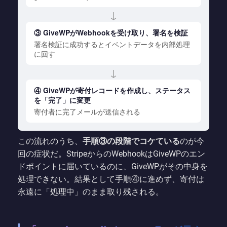
↓
③ GiveWPがWebhookを受け取り、署名を検証
署名検証に成功するとイベントデータを内部処理
に回す
↓
④ GiveWPが寄付レコードを作成し、ステータス
を「完了」に変更
寄付者に完了メールが送信される
この流れのうち、
手順③の段階でコケている
のが今
回の症状だ。StripeからのWebhookはGiveWPのエン
ドポイントに届いているのに、GiveWPがその中身を
処理できない。結果として手順④に進めず、寄付は
永遠に「処理中」のまま取り残される。