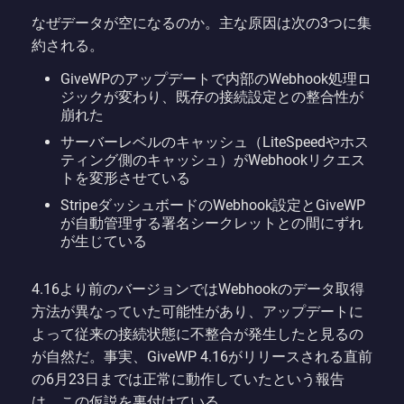
なぜデータが空になるのか。主な原因は次の3つに集
約される。
GiveWPのアップデートで内部のWebhook処理ロ
ジックが変わり、既存の接続設定との整合性が
崩れた
サーバーレベルのキャッシュ（LiteSpeedやホス
ティング側のキャッシュ）がWebhookリクエス
トを変形させている
StripeダッシュボードのWebhook設定とGiveWP
が自動管理する署名シークレットとの間にずれ
が生じている
4.16より前のバージョンではWebhookのデータ取得
方法が異なっていた可能性があり、アップデートに
よって従来の接続状態に不整合が発生したと見るの
が自然だ。事実、GiveWP 4.16がリリースされる直前
の6月23日までは正常に動作していたという報告
は、この仮説を裏付けている。