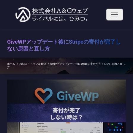
コ
ン
テ
ン
ツ
へ
ス
GiveWPアップデート後にStripeの寄付が完了し
キ
ッ
ない原因と直し方
プ
ホーム
/
お悩み・トラブル解決
/
GiveWPアップデート後にStripeの寄付が完了しない原因と直し
方