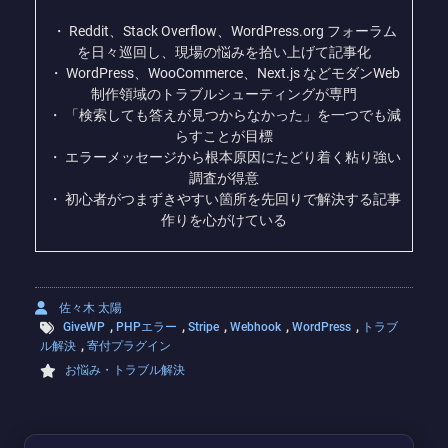
・ Reddit、Stack Overflow、WordPress.org フォーラム
を日々巡回し、現場の悩みを拾い上げて記事化
・ WordPress、WooCommerce、Next.js などモダンWeb
制作領域のトラブルシューティングが専門
・ 「検索しても答えが見つからなかった」を一つでも減
らすことが目標
・ エラーメッセージから根本原因にたどり着く粘り強い
調査が得意
・ 初心者がつまずきやすい箇所を先回りで解決する記事
作りを心がけている
佐々木 太陽
,
,
,
,
,
GiveWP
PHPエラー
Stripe
Webhook
WordPress
トラブ
,
ル解決
寄付プラグイン
お悩み・トラブル解決