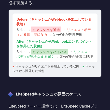
必ず実施する。
Before（キャッシュがWebhookを加工している
状態）
Stripe →
キャッシュを通過
→
リクエストボデ
ィが変形・空になる
→ GiveWPが処理失敗
After（キャッシュからWebhookエンドポイント
を除外した状態）
Stripe →
キャッシュをバイパス
→
リクエスト
ボディが完全なまま届く
→ GiveWPが正常に処理
■
キャッシュがリクエストを加工している状態
■
キャッ
シュから除外した状態
LiteSpeedキャッシュが原因のケース
LiteSpeedサーバー環境では、LiteSpeed Cacheプラ