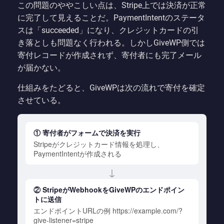
この問題のややこしい点は、Stripe上では決済が正常
に完了して見えることだ。PaymentIntentのステータ
スは「succeeded」になり、クレジットカードの引
き落としも問題なく行われる。しかしGiveWP側では
寄付レコードが作成されず、寄付者にも完了メール
が届かない。
仕組みをたどると、GiveWPは次の流れで寄付を確定
させている。
① 寄付者がフォームで決済を実行
Stripeがクレジットカード情報を処理し、
PaymentIntentが作成される
↓
② StripeがWebhookをGiveWPのエンドポイン
トに送信
エンドポイントURLの例 https://example.com/?
give-listener=stripe