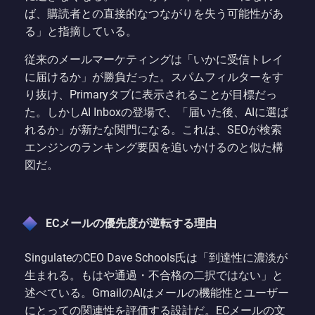
ば、購読者との直接的なつながりを失う可能性があ
る」と指摘している。
従来のメールマーケティングは「いかに受信トレイ
に届けるか」が勝負だった。スパムフィルターをす
り抜け、Primaryタブに表示されることが目標だっ
た。しかしAI Inboxの登場で、「届いた後、AIに選ば
れるか」が新たな関門になる。これは、SEOが検索
エンジンのランキング要因を追いかけるのと似た構
図だ。
ECメールの優先度が逆転する理由
SingulateのCEO Dave Schools氏は「到達性に濃淡が
生まれる。もはや通過・不合格の二択ではない」と
述べている。GmailのAIはメールの機能性とユーザー
にとっての関連性を評価する設計だ。ECメールの文