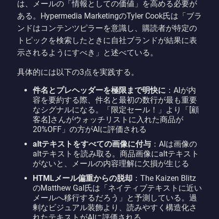
は、メールの「情報としての価値」を高める必要が
ある。Hypermedia MarketingのTyler Cook氏は「ブラ
ンドはコンテンツピラーを意識し、購読者が特定の
トピックを検索したときに自社ブランドが結果に表
示されるようにすべき」と述べている。
具体的には以下の3点を実践する。
件名とプレヘッダーを極限まで明快に
：AIが内
容を要約する際、件名と最初の数行が最も重要
なシグナルになる。「限定セール！」より「[顧
客名]さんがウォッチリストに入れた商品が
20%OFF」の方がAIに評価される
altテキストをすべての画像に付与
：AIは画像の
altテキストを読み取る。商品画像にaltテキスト
がないと、メールの内容理解に欠損が生じる
HTMLメール偏重からの脱却
：The Kaizen Blitz
のMatthew Gal氏は「ネイティブテキストに近い
メールへ移行するだろう」と予測している。過
剰なビジュアル装飾より、読みやすく構造化さ
れたテキストがAIに評価される