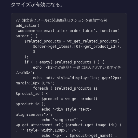
タマイズが有効になる。
// 注文完了メールに関連商品セクションを追加する例

add_action( 
'woocommerce_email_after_order_table', function( 
$order ) {

    $related_products = wc_get_related_products( 

        $order->get_items()[0]->get_product_id(), 

        3 

    );

    if ( ! empty( $related_products ) ) {

        echo '<h3>この商品と一緒に購入されているアイテ
ム</h3>';

        echo '<div style="display:flex; gap:12px; 
margin:16px 0;">';

        foreach ( $related_products as 
$product_id ) {

            $product = wc_get_product( 
$product_id );

            echo '<div style="text-
align:center;">';

            echo '<img src="' . 
wp_get_attachment_url( $product->get_image_id() ) 
. '" style="width:120px;" />';

            echo '<p>' . $product->get_name() . 