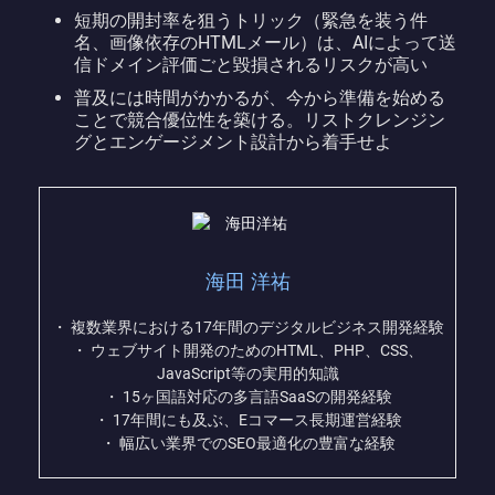
短期の開封率を狙うトリック（緊急を装う件
名、画像依存のHTMLメール）は、AIによって送
信ドメイン評価ごと毀損されるリスクが高い
普及には時間がかかるが、今から準備を始める
ことで競合優位性を築ける。リストクレンジン
グとエンゲージメント設計から着手せよ
海田 洋祐
・ 複数業界における17年間のデジタルビジネス開発経験
・ ウェブサイト開発のためのHTML、PHP、CSS、
JavaScript等の実用的知識
・ 15ヶ国語対応の多言語SaaSの開発経験
・ 17年間にも及ぶ、Eコマース長期運営経験
・ 幅広い業界でのSEO最適化の豊富な経験