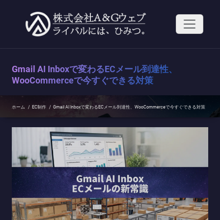
コ
ン
テ
ン
ツ
へ
ス
Gmail AI Inboxで変わるECメール到達性、
キ
ッ
WooCommerceで今すぐできる対策
プ
ホーム
/
EC制作
/
Gmail AI Inboxで変わるECメール到達性、WooCommerceで今すぐできる対策