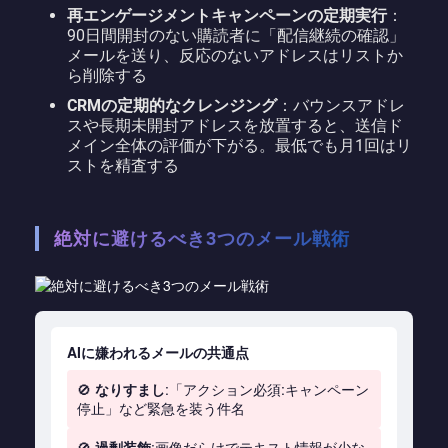
再エンゲージメントキャンペーンの定期実行
：
90日間開封のない購読者に「配信継続の確認」
メールを送り、反応のないアドレスはリストか
ら削除する
CRMの定期的なクレンジング
：バウンスアドレ
スや長期未開封アドレスを放置すると、送信ド
メイン全体の評価が下がる。最低でも月1回はリ
ストを精査する
絶対に避けるべき3つのメール戦術
AIに嫌われるメールの共通点
🚫
なりすまし
:「アクション必須:キャンペーン
停止」など緊急を装う件名
🚫
過剰装飾
:画像だらけでテキスト情報が少な