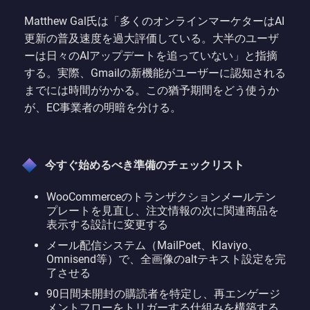
Matthew Gal氏は「多くのオンラインマーケターはAI
更新の普及速度を過大評価している。大半のユーザ
ーは日々のAIアップデートを追っていない」と指摘
する。実際、Gmailの新機能がユーザーに認知される
までには時間がかかる。この猶予期間をどう使うか
が、EC事業者の明暗を分ける。
今すぐ始めるべき準備のチェックリスト
WooCommerceのトランザクションメールテン
プレートを見直し、注文情報の次に関連商品を
表示する設計に変更する
メール配信システム（MailPoet、Klaviyo、
Omnisend等）で、全画像のaltテキスト設定を完
了させる
90日間未開封の購読者を特定し、再エンゲージ
メントフローをトリガーする仕組みを構築する