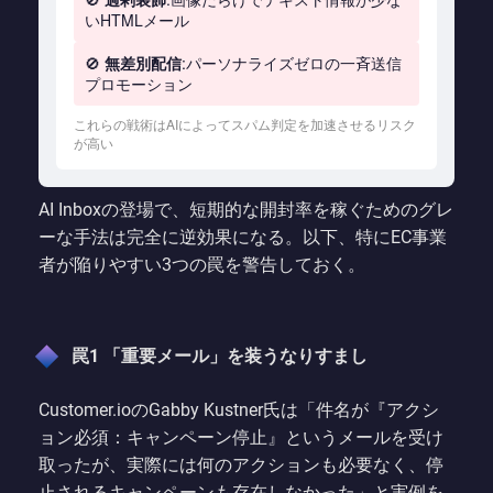
いHTMLメール
🚫
無差別配信
:パーソナライズゼロの一斉送信
プロモーション
これらの戦術はAIによってスパム判定を加速させるリスク
が高い
AI Inboxの登場で、短期的な開封率を稼ぐためのグレ
ーな手法は完全に逆効果になる。以下、特にEC事業
者が陥りやすい3つの罠を警告しておく。
罠1 「重要メール」を装うなりすまし
Customer.ioのGabby Kustner氏は「件名が『アクシ
ョン必須：キャンペーン停止』というメールを受け
取ったが、実際には何のアクションも必要なく、停
止されるキャンペーンも存在しなかった」と実例を