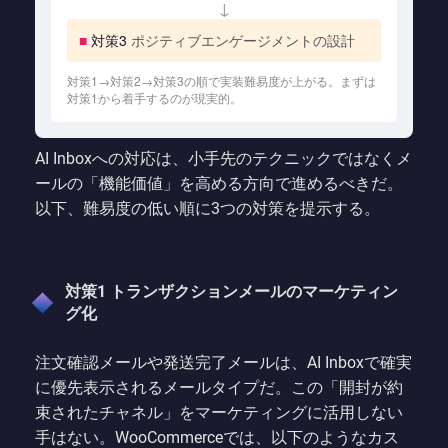
↓
■
対策3
ポジティブエンゲージメントの設計
対策1→対策2→対策3の順で実装難易度が上がる。まずは
対策1から着手するのが現実的。
AI Inboxへの対応は、小手先のテクニックではなくメ
ールの「機能価値」を高める方向で進めるべきだ。
以下、難易度の低い順に3つの対策を提示する。
対策1 トランザクションメールのマーケティン
グ化
注文確認メールや発送完了メールは、AI Inboxで確実
に優先表示されるメールタイプだ。この「開封が約
束されたチャネル」をマーケティングに活用しない
手はない。WooCommerceでは、以下のようなカス