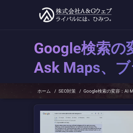
コ
ン
テ
ン
ツ
へ
ス
キ
Google検索
ッ
プ
Ask Map
ホーム
/
SEO対策
/
Google検索の変容：A