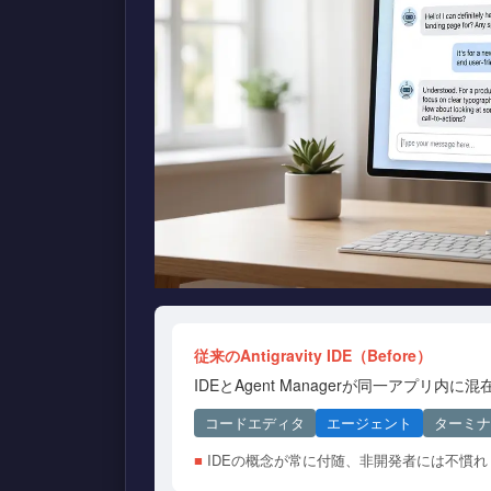
従来のAntigravity IDE（Before）
IDEとAgent Managerが同一アプリ内に混
コードエディタ
エージェント
ターミナ
■
IDEの概念が常に付随、非開発者には不慣れ