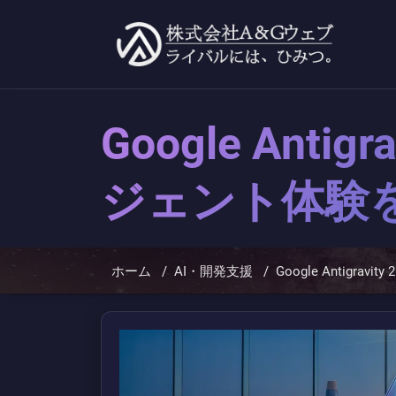
コ
ン
テ
ン
ツ
へ
ス
キ
Google Ant
ッ
プ
ジェント体験
ホーム
/
AI・開発支援
/
Google Antigr