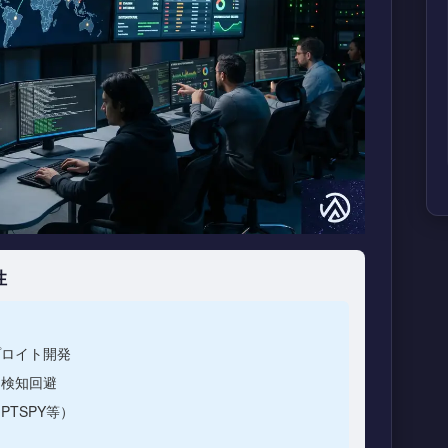
性
プロイト開発
る検知回避
TSPY等）