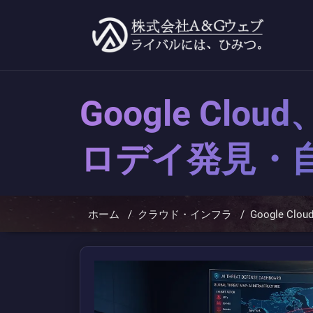
コ
ン
テ
ン
ツ
へ
ス
キ
Google C
ッ
プ
ロデイ発見・
ホーム
/
クラウド・インフラ
/
Google 