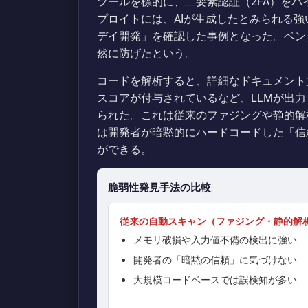
ツールを標的に、二要素認証（2FA）を
プロイトには、AIが生成したとみられる強い
デイ開発」を確認した事例となった。ベン
然に防げたという。
コードを解析すると、詳細なドキュメント
スコアが付与されているなど、LLMが出力
られた。これは従来のファジングや静的解
は開発者が暗黙的にハードコードした「信
ができる。
脆弱性発見手法の比較
従来の自動スキャン（ファジング・静的解
メモリ破損や入力値不備の検出に強い
開発者の「暗黙の信頼」に気づけない
大規模コードベースでは誤検知が多い