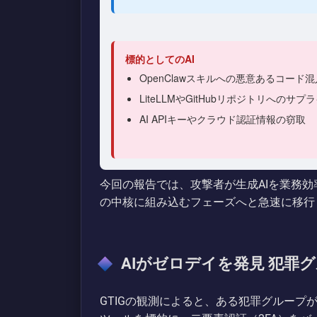
標的としてのAI
OpenClawスキルへの悪意あるコード混
LiteLLMやGitHubリポジトリへのサ
AI APIキーやクラウド認証情報の窃取
今回の報告では、攻撃者が生成AIを業務
の中核に組み込むフェーズへと急速に移行
AIがゼロデイを発見 犯罪
GTIGの観測によると、ある犯罪グループ