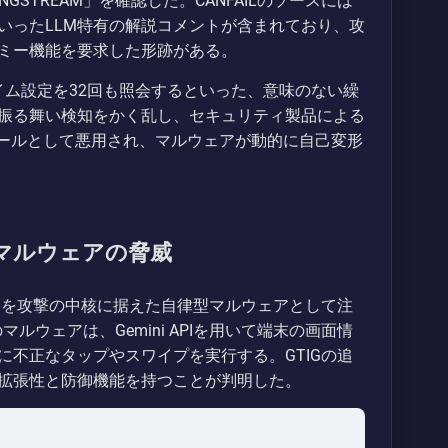
NGSTREAM」を確認した。CANFAILのソースには
いったLLM特有の解説コメントが含まれており、攻
ミー機能を要求した形跡がある。
タイム設定を32回も照会するといった、意味のない繰
振る舞い検知をかく乱し、セキュリティ製品による
ツールとして悪用され、マルウェアが動的に自己変形
型マルウェアの脅威
」は、AIを攻撃の中核に据えた自律型マルウェアとして注
ルウェアは、Gemini APIを用いて端末の画面情
不正なタップやスワイプを実行する。GTIGの追
拡張性と防御機能を持つことが判明した。