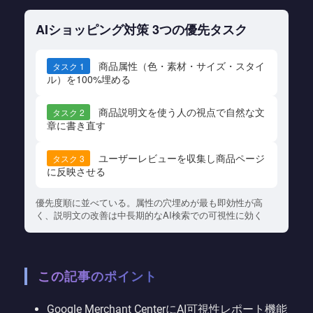
AIショッピング対策 3つの優先タスク
商品属性（色・素材・サイズ・スタイ
タスク 1
ル）を100%埋める
商品説明文を使う人の視点で自然な文
タスク 2
章に書き直す
ユーザーレビューを収集し商品ページ
タスク 3
に反映させる
優先度順に並べている。属性の穴埋めが最も即効性が高
く、説明文の改善は中長期的なAI検索での可視性に効く
この記事のポイント
Google Merchant CenterにAI可視性レポート機能