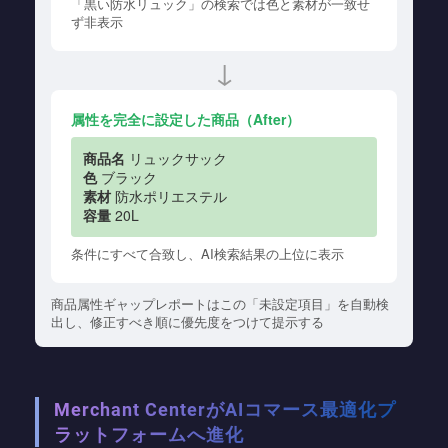
「黒い防水リュック」の検索では色と素材が一致せ
ず非表示
↓
属性を完全に設定した商品（After）
商品名
リュックサック
色
ブラック
素材
防水ポリエステル
容量
20L
条件にすべて合致し、AI検索結果の上位に表示
商品属性ギャップレポートはこの「未設定項目」を自動検
出し、修正すべき順に優先度をつけて提示する
Merchant CenterがAIコマース最適化プ
ラットフォームへ進化