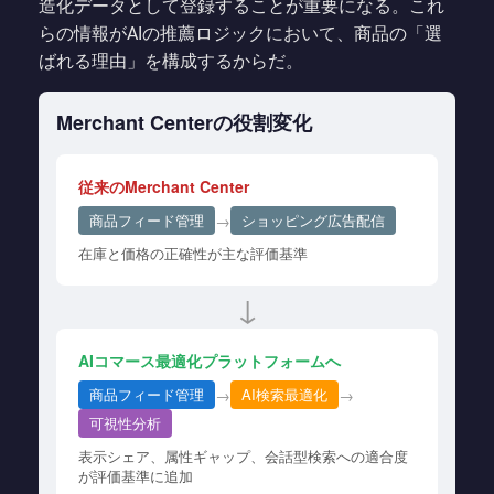
造化データとして登録することが重要になる。これ
らの情報がAIの推薦ロジックにおいて、商品の「選
ばれる理由」を構成するからだ。
Merchant Centerの役割変化
従来のMerchant Center
→
商品フィード管理
ショッピング広告配信
在庫と価格の正確性が主な評価基準
↓
AIコマース最適化プラットフォームへ
→
→
商品フィード管理
AI検索最適化
可視性分析
表示シェア、属性ギャップ、会話型検索への適合度
が評価基準に追加