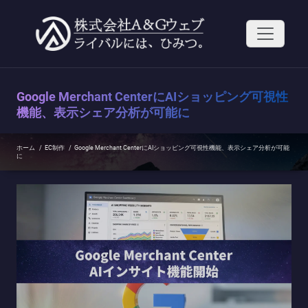
コ
ン
テ
ン
ツ
へ
ス
Google Merchant CenterにAIショッピング可視性
キ
ッ
機能、表示シェア分析が可能に
プ
ホーム
/
EC制作
/
Google Merchant CenterにAIショッピング可視性機能、表示シェア分析が可能
に