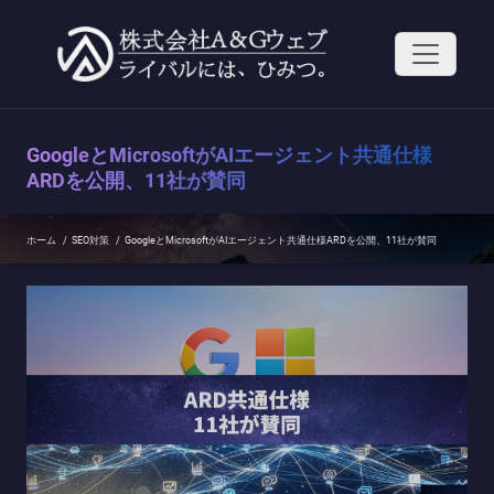
コ
ン
テ
ン
ツ
へ
ス
GoogleとMicrosoftがAIエージェント共通仕様
キ
ッ
ARDを公開、11社が賛同
プ
ホーム
/
SEO対策
/
GoogleとMicrosoftがAIエージェント共通仕様ARDを公開、11社が賛同