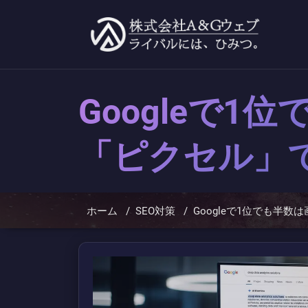
コ
ン
テ
ン
ツ
へ
ス
キ
Googleで
ッ
プ
「ピクセル」
ホーム
/
SEO対策
/
Googleで1位でも半