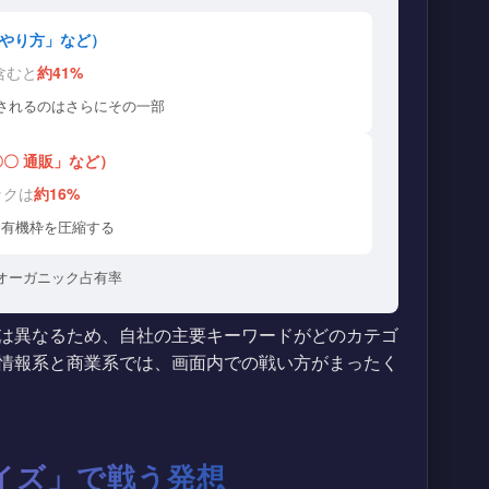
やり方」など）
含むと
約41%
示されるのはさらにその一部
〇 通販」など）
ックは
約16%
に有機枠を圧縮する
オーガニック占有率
は異なるため、自社の主要キーワードがどのカテゴ
情報系と商業系では、画面内での戦い方がまったく
イズ」で戦う発想