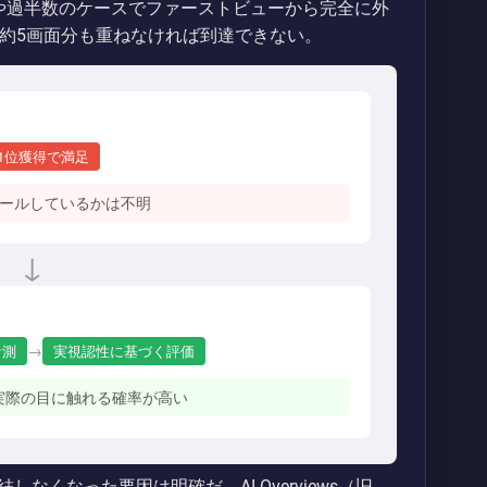
や過半数のケースでファーストビューから完全に外
を約5画面分も重ねなければ到達できない。
1位獲得で満足
ロールしているかは不明
↓
→
計測
実視認性に基づく評価
実際の目に触れる確率が高い
くなった要因は明確だ。AI Overviews（旧