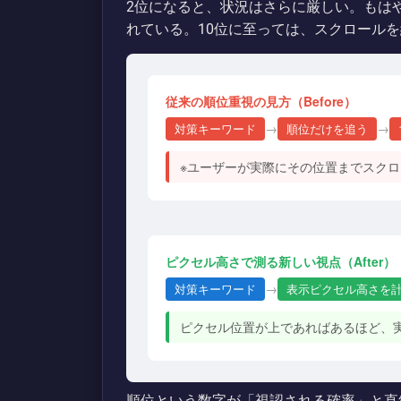
2位になると、状況はさらに厳しい。もは
れている。10位に至っては、スクロール
従来の順位重視の見方（Before）
→
→
対策キーワード
順位だけを追う
※ユーザーが実際にその位置までスク
ピクセル高さで測る新しい視点（After）
→
対策キーワード
表示ピクセル高さを
ピクセル位置が上であればあるほど、
順位という数字が「視認される確率」と直結しな