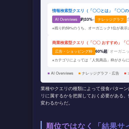
情報検索型クエリ（「〇〇とは」「〇〇の
約33%
+
AI Overviews
ナレッジグラフ
※残り約59%のうち、オーガニック1位が表
商業検索型クエリ（「〇〇 おすすめ」「〇
60%超
/ オーガニ
広告・ショッピング枠
※カテゴリによっては「人気商品」枠がさら
■
AI Overviews
■
ナレッジグラフ・広告
■
業種やクエリの種類によって侵食パターン
リに属するかを把握しておく必要がある。
変わるからだ。
順位ではなく「結果サ