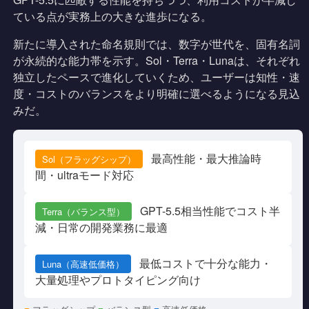
ている点が実務上の大きな進歩になる。
新たに導入された命名規則では、数字が世代を、固有名詞
が永続的な能力帯を示す。Sol・Terra・Lunaは、それぞれ
独立したペースで進化していくため、ユーザーは知性・速
度・コストのバランスをより明確に選べるようになる見込
みだ。
最高性能・最大推論時
Sol（フラッグシップ）
間・ultraモード対応
GPT-5.5相当性能でコスト半
Terra（バランス型）
減・日常の開発業務に最適
最低コストで十分な能力・
Luna（高速低価格）
大量処理やプロトタイピング向け