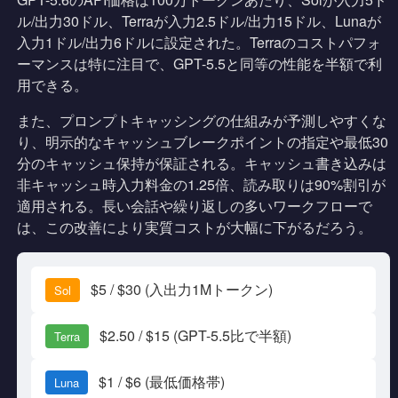
ル/出力30ドル、Terraが入力2.5ドル/出力15ドル、Lunaが
入力1ドル/出力6ドルに設定された。Terraのコストパフォ
ーマンスは特に注目で、GPT-5.5と同等の性能を半額で利
用できる。
また、プロンプトキャッシングの仕組みが予測しやすくな
り、明示的なキャッシュブレークポイントの指定や最低30
分のキャッシュ保持が保証される。キャッシュ書き込みは
非キャッシュ時入力料金の1.25倍、読み取りは90%割引が
適用される。長い会話や繰り返しの多いワークフローで
は、この改善により実質コストが大幅に下がるだろう。
$5 / $30 (入出力1Mトークン)
Sol
$2.50 / $15 (GPT-5.5比で半額)
Terra
$1 / $6 (最低価格帯)
Luna