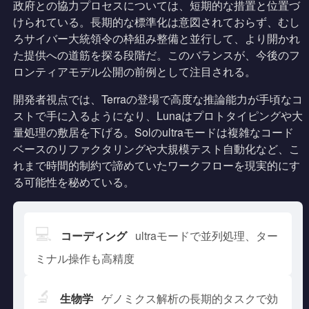
政府との協力プロセスについては、短期的な措置と位置づ
けられている。長期的な標準化は意図されておらず、むし
ろサイバー大統領令の枠組み整備と並行して、より開かれ
た提供への道筋を探る段階だ。このバランスが、今後のフ
ロンティアモデル公開の前例として注目される。
開発者視点では、Terraの登場で高度な推論能力が手頃なコ
ストで手に入るようになり、Lunaはプロトタイピングや大
量処理の敷居を下げる。Solのultraモードは複雑なコード
ベースのリファクタリングや大規模テスト自動化など、こ
れまで時間的制約で諦めていたワークフローを現実的にす
る可能性を秘めている。
💻
コーディング
ultraモードで並列処理、ター
ミナル操作も高精度
🔬
生物学
ゲノミクス解析の長期的タスクで効