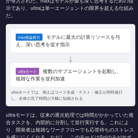
が導入された。maxはモデルが最も深く思考するための指
示であり、ultraは単一エージェントの限界を超える仕組み
だ。
モデルに最大の計算リソースを与
max推論努力
え、深い思考を促す指示
↓
複数のサブエージェントを起動し、
ultraモード
複雑な作業を並列加速
ultraモードでは、例えばコード生成・テスト・修正が同時進行
し、全体の完了時間が大幅に短縮される
ultraモードは、従来の逐次処理では時間がかかっていた複
合タスクを、内部的に分割して並行実行する。これによ
り、開発者は複雑なワークフローでも応答待ちのストレス
を感じにくくなる。ただし、このモードはSolのみがサポ