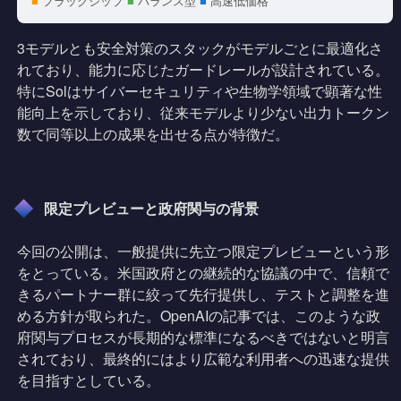
■
フラッグシップ
■
バランス型
■
高速低価格
3モデルとも安全対策のスタックがモデルごとに最適化さ
れており、能力に応じたガードレールが設計されている。
特にSolはサイバーセキュリティや生物学領域で顕著な性
能向上を示しており、従来モデルより少ない出力トークン
数で同等以上の成果を出せる点が特徴だ。
限定プレビューと政府関与の背景
今回の公開は、一般提供に先立つ限定プレビューという形
をとっている。米国政府との継続的な協議の中で、信頼で
きるパートナー群に絞って先行提供し、テストと調整を進
める方針が取られた。OpenAIの記事では、このような政
府関与プロセスが長期的な標準になるべきではないと明言
されており、最終的にはより広範な利用者への迅速な提供
を目指すとしている。