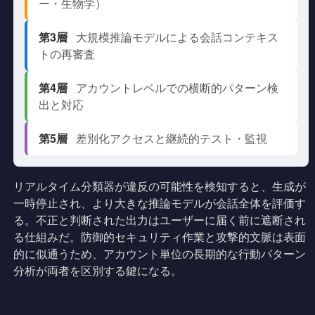
ー・生物学）
第3層
大規模推論モデルによる会話コンテキス
トの再審査
第4層
アカウントレベルでの横断的パターン検
出と対応
第5層
差別化アクセスと継続的テスト・監視
リアルタイム分類器が違反の可能性を検知すると、生成が
一時停止され、より大きな推論モデルが会話全体を評価す
る。不正と判断された出力はユーザーに届く前に遮断され
る仕組みだ。防御的セキュリティ作業と攻撃的文脈は表面
的に似通うため、アカウント単位の長期的な行動パターン
分析が両者を区別する鍵になる。