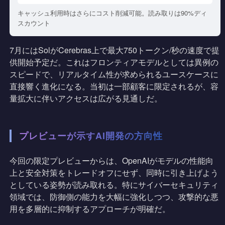
キャッシュ利用時はさらにコスト削減可能。読み取りは90%ディ
スカウント
7月にはSolがCerebras上で最大750トークン/秒の速度で提
供開始予定だ。これはフロンティアモデルとしては異例の
スピードで、リアルタイム性が求められるユースケースに
直接響く進化になる。当初は一部顧客に限定されるが、容
量拡大に伴いアクセスは広がる見通しだ。
プレビューが示すAI開発の方向性
今回の限定プレビューからは、OpenAIがモデルの性能向
上と安全対策をトレードオフにせず、同時に引き上げよう
としている姿勢が読み取れる。特にサイバーセキュリティ
領域では、防御側の能力を大幅に強化しつつ、攻撃的な悪
用を多層的に抑制するアプローチが明確だ。