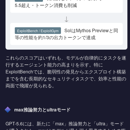
5.5超え・トークン消費も削減
↓
SolはMythos Previewと同
ExploitBench / ExploitGym
等の性能を約1/3の出力トークンで達成
これらのスコアはいずれも、モデルが自律的にタスクを遂
行するエージェント能力の高まりを示す。特に
ExploitBenchでは、脆弱性の発見からエクスプロイト構築
までを含む長期的なセキュリティタスクで、効率と性能の
両面で飛躍が見られる。
max推論努力とultraモード
GPT-5.6には、新たに「max」推論努力と「ultra」モード