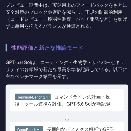
プレビュー期間中は、実運用上のフィードバックをもとに
安全対策のブロックや遅延を減らし、正規の防御的利用
（コードレビュー、脆弱性調査、パッチ開発など）を妨げ
ずに悪用を抑えるバランスが検証される。
性能評価と新たな推論モード
GPT-5.6 Solは、コーディング・生物学・サイバーセキュ
リティの各領域で新たな最高水準を記録している。以下に
主なベンチマーク結果を示す。
コマンドラインの計画・反
Terminal-Bench 2.1
復・ツール連携を評価。GPT-5.6 Solが新記録
↓
長期的なゲノミクス解析でGPT-
GeneBench v1