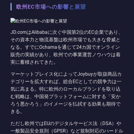
欧州EC市場への影響と展望
JD.comはAlibabaに次ぐ中国第2位のEC企業であり、
その資本力と物流基盤は欧州市場でも大きな脅威と
なる。すでにOchamaを通じて24カ国でオンライン
販売の実績があり、欧州での事業運営ノウハウは着
実に蓄積されてきた。
マーケットプレイス化によってJoybuyが取扱商品カ
テゴリーを拡大すれば、総合ECとしての競争力は一
気に高まる。特に欧州のローカルブランドを取り込
む戦略は、中国発プラットフォームに対する「安か
ろう悪かろう」のイメージを払拭する効果も期待で
きる。
ただし欧州ではEUのデジタルサービス法（DSA）や
一般製品安全規則（GPSR）など規制対応のハードル