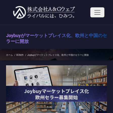
コ
ン
テ
ン
ツ
へ
ス
Joybuyがマーケットプレイス化、欧州と中国のセ
キ
ッ
ラーに開放
プ
ホーム
/
EC制作
/
Joybuyがマーケットプレイス化、欧州と中国のセラーに開放