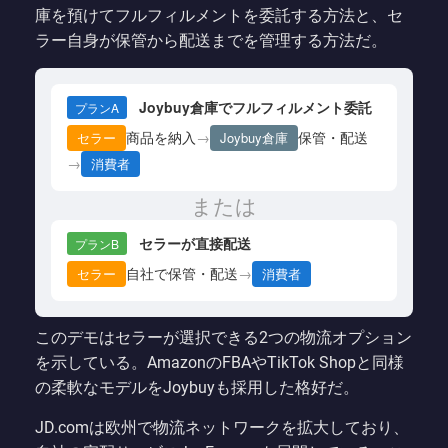
庫を預けてフルフィルメントを委託する方法と、セ
ラー自身が保管から配送までを管理する方法だ。
Joybuy倉庫でフルフィルメント委託
プランA
商品を納入
→
保管・配送
セラー
Joybuy倉庫
→
消費者
または
セラーが直接配送
プランB
自社で保管・配送
→
セラー
消費者
このデモはセラーが選択できる2つの物流オプション
を示している。AmazonのFBAやTikTok Shopと同様
の柔軟なモデルをJoybuyも採用した格好だ。
JD.comは欧州で物流ネットワークを拡大しており、