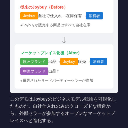
従来のJoybuy（Before）
自社で仕入れ
→
在庫保有
→
Joybuy
消費者
※Joybuyが販売する商品はすべて自社在庫
↓
マーケットプレイス化後（After）
出品
→
販売
→
欧州ブランド
Joybuy
消費者
出品
↑
中国ブランド
※厳選されたサードパーティーセラーが参加
このデモはJoybuyのビジネスモデル転換を可視化し
たものだ。自社仕入れのみのクローズドな構造か
ら、外部セラーが参加するオープンなマーケットプ
レイスへと進化する。