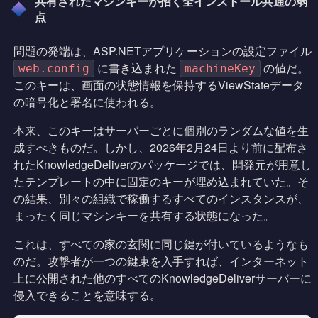
共有されたマシンキーが招く全インストール共通の弱
点
問題の発端は、ASP.NETアプリケーションの設定ファイル
に書き込まれた
の値だ。
web.config
machineKey
このキーは、画面の状態情報を保持するViewStateデータ
の暗号化と署名に使われる。
本来、このキーはサーバーごとに個別のランダムな値を生
成すべきものだ。しかし、2026年2月24日より前に配布さ
れたKnowledgeDeliverのパッケージでは、開発元が用意し
たテンプレートの中に固定のキーが埋め込まれていた。そ
の結果、別々の組織で稼働するすべてのインスタンスが、
まったく同じマシンキーを共有する状態になった。
これは、すべての家の玄関に同じ鍵が付いているようなも
のだ。攻撃者が一つの鍵束を入手すれば、インターネット
上に公開された他のすべてのKnowledgeDeliverサーバーに
侵入できることを意味する。