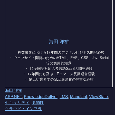
海田 洋祐
・ 複数業界における17年間のデジタルビジネス開発経験
・ ウェブサイト開発のためのHTML、PHP、CSS、JavaScript
等の実用的知識
・ 15ヶ国語対応の多言語SaaSの開発経験
・ 17年間にも及ぶ、Eコマース長期運営経験
・ 幅広い業界でのSEO最適化の豊富な経験
海田 洋祐
ASP.NET
,
KnowledgeDeliver
,
LMS
,
Mandiant
,
ViewState
,
セキュリティ
,
脆弱性
クラウド・インフラ