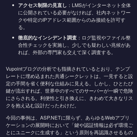
アクセス制限の見直し
：LMSがインターネット全体
に公開されている必要がなければ、社内ネットワー
クや特定のIPアドレス範囲からのみ接続を許可す
る。
徹底的なインシデント調査
：ログ監視やファイル整
合性チェックを実施し、少しでも疑わしい兆候があ
れば、外部の専門家も交えて深く調査する。
Vupointブログの分析でも指摘されているとおり、テンプ
レートに埋め込まれた共通シークレットは、一見すると設
定の手間を省く便利な仕組みに見える。しかし、ひとたび
鍵が流出すれば、世界中のすべてのサーバーが一瞬で危険
にさらされる。利便性と引き換えに、きわめて大きなリス
クを抱え込む設計だったわけだ。
今回の事例は、ASP.NETに限らず、あらゆるWebアプリ
ケーションの展開時において「鍵や認証情報は必ず環境ご
とにユニークに生成する」という原則を再認識させるもの