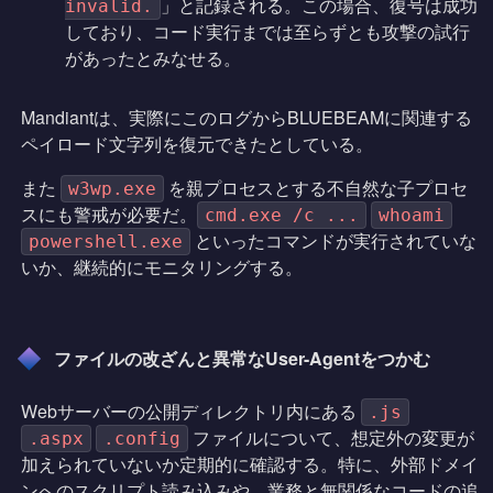
」と記録される。この場合、復号は成功
invalid.
しており、コード実行までは至らずとも攻撃の試行
があったとみなせる。
Mandiantは、実際にこのログからBLUEBEAMに関連する
ペイロード文字列を復元できたとしている。
また
を親プロセスとする不自然な子プロセ
w3wp.exe
スにも警戒が必要だ。
cmd.exe /c ...
whoami
といったコマンドが実行されていな
powershell.exe
いか、継続的にモニタリングする。
ファイルの改ざんと異常なUser-Agentをつかむ
Webサーバーの公開ディレクトリ内にある
.js
ファイルについて、想定外の変更が
.aspx
.config
加えられていないか定期的に確認する。特に、外部ドメイ
ンへのスクリプト読み込みや、業務と無関係なコードの追