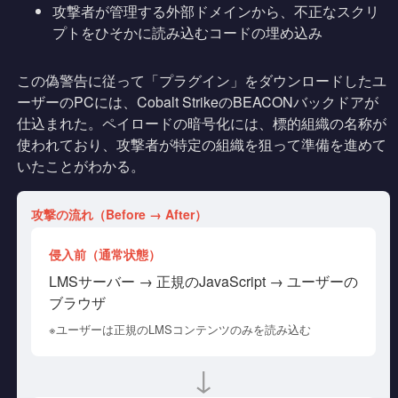
攻撃者が管理する外部ドメインから、不正なスクリ
プトをひそかに読み込むコードの埋め込み
この偽警告に従って「プラグイン」をダウンロードしたユ
ーザーのPCには、Cobalt StrikeのBEACONバックドアが
仕込まれた。ペイロードの暗号化には、標的組織の名称が
使われており、攻撃者が特定の組織を狙って準備を進めて
いたことがわかる。
攻撃の流れ（Before → After）
侵入前（通常状態）
LMSサーバー → 正規のJavaScript → ユーザーの
ブラウザ
※ユーザーは正規のLMSコンテンツのみを読み込む
↓