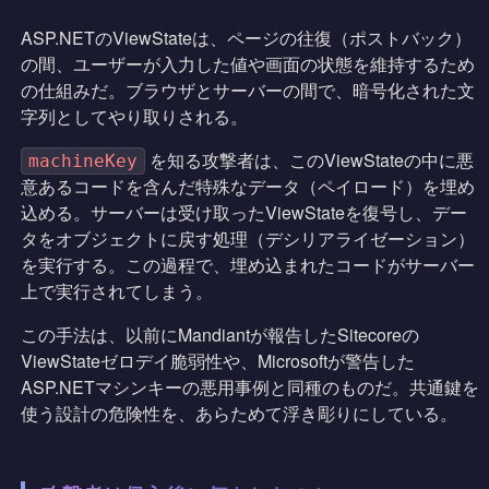
ASP.NETのViewStateは、ページの往復（ポストバック）
の間、ユーザーが入力した値や画面の状態を維持するため
の仕組みだ。ブラウザとサーバーの間で、暗号化された文
字列としてやり取りされる。
を知る攻撃者は、このViewStateの中に悪
machineKey
意あるコードを含んだ特殊なデータ（ペイロード）を埋め
込める。サーバーは受け取ったViewStateを復号し、デー
タをオブジェクトに戻す処理（デシリアライゼーション）
を実行する。この過程で、埋め込まれたコードがサーバー
上で実行されてしまう。
この手法は、以前にMandiantが報告したSitecoreの
ViewStateゼロデイ脆弱性や、Microsoftが警告した
ASP.NETマシンキーの悪用事例と同種のものだ。共通鍵を
使う設計の危険性を、あらためて浮き彫りにしている。