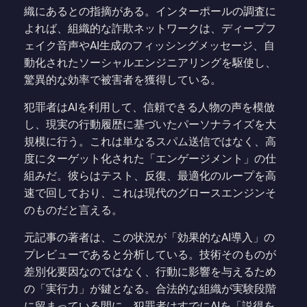
織にあるとの指摘がある。インターポールの調査に
よれば、組織的な詐欺ネットワークは、ディープフ
ェイク音声やAI生成のフィッシングメッセージ、自
動化されたソーシャルエンジニアリングを駆使し、
驚異的な効率で被害者を獲得している。
犯罪者はAIを利用して、信頼できる人物の声を模倣
し、現実の行動履歴に基づいたパーソナライズを大
規模に行う。これは単なるスパム送信ではなく、高
度にターゲット化された「エンゲージメント」の仕
組みだ。彼らはテスト、反復、最適化のループを高
速で回しており、これは現代のグロースエンジンそ
のものだと言える。
元記事の著者は、この状況が「効果的なAI導入」の
プレビューであると分析している。技術そのものが
差別化要因なのではなく、行動に影響を与えるため
の「実行力」が鍵となる。合法的な組織が実験段階
に留まっている間に、犯罪者はすでにAIを「説得を