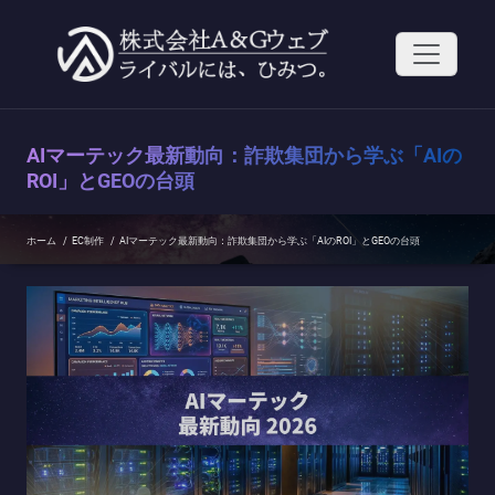
コ
ン
テ
ン
ツ
へ
ス
AIマーテック最新動向：詐欺集団から学ぶ「AIの
キ
ッ
ROI」とGEOの台頭
プ
ホーム
/
EC制作
/
AIマーテック最新動向：詐欺集団から学ぶ「AIのROI」とGEOの台頭