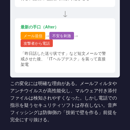
↓
最新の手口（After）
→
→
メール送信
不安を刺激
攻撃者から電話
「昨日話した送り状です」など短文メールで警
戒させた後、「ITヘルプデスク」を装って直接
架電
この変化には明確な理由がある。メールフィルタや
アンチウイルスが高性能化し、マルウェア付き添付
ファイルは検知されやすくなった。しかし電話での
指示を疑うセキュリティソフトは存在しない。音声
フィッシングは防御側の「技術で壁を作る」前提を
完全にすり抜ける。