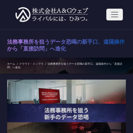
コ
ン
テ
ン
ツ
へ
ス
法務事務所を狙うデータ恐喝の新手口、遠隔操作
キ
ッ
から「直接訪問」へ進化
プ
ホーム
/
クラウド・インフラ
/
法務事務所を狙うデータ恐喝の新手口、遠隔操作から「直接訪
問」へ進化