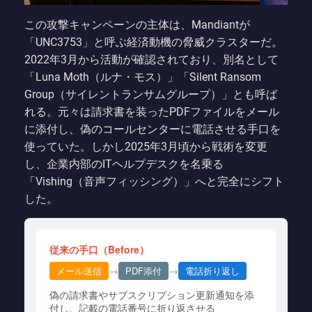
この攻撃キャンペーンの主体は、Mandiantが
「UNC3753」と呼ぶ経済動機の脅威クラスターだ。
2022年3月から活動が確認されており、別名として
「Luna Moth（ルナ・モス）」「Silent Ransom
Group（サイレントランサムグループ）」とも呼ば
れる。元々は請求書を装ったPDFファイルをメール
に添付し、偽のコールセンターに電話させる手口を
使っていた。しかし2025年3月頃から戦術を変更
し、企業内部のITヘルプデスクを名乗る
「Vishing（音声フィッシング）」へと完全にシフト
した。
従来の手口（Before）
→
→
メール送信
PDF添付
電話折り返し
偽の請求書やサブスクリプション更新通知を添
付し、記載の電話番号に折り返させる