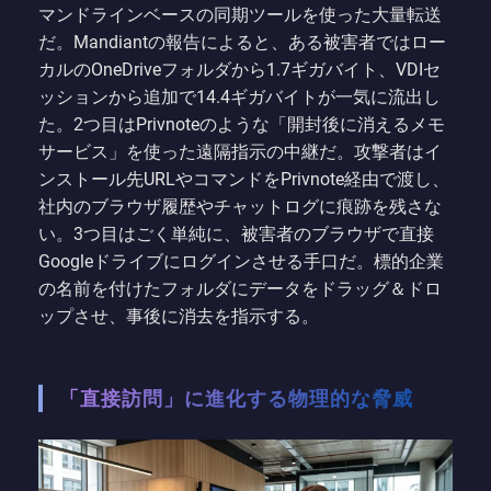
マンドラインベースの同期ツールを使った大量転送
だ。Mandiantの報告によると、ある被害者ではロー
カルのOneDriveフォルダから1.7ギガバイト、VDIセ
ッションから追加で14.4ギガバイトが一気に流出し
た。2つ目はPrivnoteのような「開封後に消えるメモ
サービス」を使った遠隔指示の中継だ。攻撃者はイ
ンストール先URLやコマンドをPrivnote経由で渡し、
社内のブラウザ履歴やチャットログに痕跡を残さな
い。3つ目はごく単純に、被害者のブラウザで直接
Googleドライブにログインさせる手口だ。標的企業
の名前を付けたフォルダにデータをドラッグ＆ドロ
ップさせ、事後に消去を指示する。
「直接訪問」に進化する物理的な脅威