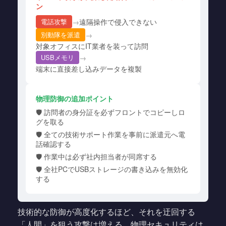
ン
→
遠隔操作で侵入できない
電話攻撃
→
別動隊を派遣
対象オフィスにIT業者を装って訪問
→
USBメモリ
端末に直接差し込みデータを複製
物理防御の追加ポイント
🛡️ 訪問者の身分証を必ずフロントでコピーしロ
グを取る
🛡️ 全ての技術サポート作業を事前に派遣元へ電
話確認する
🛡️ 作業中は必ず社内担当者が同席する
🛡️ 全社PCでUSBストレージの書き込みを無効化
する
技術的な防御が高度化するほど、それを迂回する
「人間」を狙う攻撃は増える。物理セキュリティは