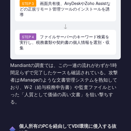
画面共有後、AnyDeskやZoho Assistな
STEP 3
どの正規リモート管理ツールのインストールを誘
導
↓
ファイルサーバーのキーワード検索を
STEP 4
実行し、税務書類や契約書の個人情報を選別・収
集
Mandiantの調査では、この一連の流れがわずか1時
間足らずで完了したケースも確認されている。攻撃
者はiManageのような文書管理システムを熟知して
おり、W-2（給与税務申告書）や監査ファイルとい
った「人質として価値の高い文書」を狙い撃ちす
る。
個人所有のPCを経由してVDI環境に侵入する抜