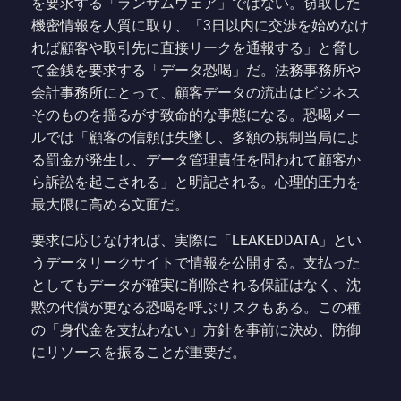
を要求する「ランサムウェア」ではない。窃取した
機密情報を人質に取り、「3日以内に交渉を始めなけ
れば顧客や取引先に直接リークを通報する」と脅し
て金銭を要求する「データ恐喝」だ。法務事務所や
会計事務所にとって、顧客データの流出はビジネス
そのものを揺るがす致命的な事態になる。恐喝メー
ルでは「顧客の信頼は失墜し、多額の規制当局によ
る罰金が発生し、データ管理責任を問われて顧客か
ら訴訟を起こされる」と明記される。心理的圧力を
最大限に高める文面だ。
要求に応じなければ、実際に「LEAKEDDATA」とい
うデータリークサイトで情報を公開する。支払った
としてもデータが確実に削除される保証はなく、沈
黙の代償が更なる恐喝を呼ぶリスクもある。この種
の「身代金を支払わない」方針を事前に決め、防御
にリソースを振ることが重要だ。