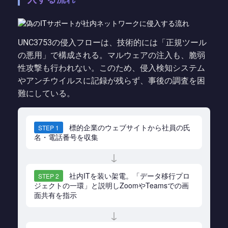
UNC3753の侵入フローは、技術的には「正規ツール
の悪用」で構成される。マルウェアの注入も、脆弱
性攻撃も行われない。このため、侵入検知システム
やアンチウイルスに記録が残らず、事後の調査を困
難にしている。
標的企業のウェブサイトから社員の氏
STEP 1
名・電話番号を収集
↓
社内ITを装い架電。「データ移行プロ
STEP 2
ジェクトの一環」と説明しZoomやTeamsでの画
面共有を指示
↓