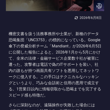
2026年6月8日
機密文書を扱う法務事務所や士業が、新種のデータ
恐喝集団「UNC3753」の標的になっている。Google
傘下の脅威分析チーム「Mandiant」が2026年6月5日
に公開した報告によると、2026年1月から5月にかけ
て、全米の法律・金融サービス企業数十社が被害に
遭った。攻撃者は電話で偽のITサポートを装い、社
内の誰もが持つ画面共有ソフトを悪用してネットワ
ークに侵入する。この手口はテクニカルなハッキン
グというより、巧みな会話術と信用の悪用で成立す
る。1営業日以内に情報窃取から恐喝までを完了する
スピード感も特徴だ。
さらに深刻なのが、遠隔操作が失敗した場合には