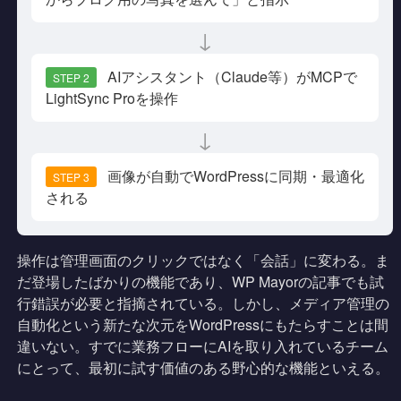
↓
AIアシスタント（Claude等）がMCPで
STEP 2
LightSync Proを操作
↓
画像が自動でWordPressに同期・最適化
STEP 3
される
操作は管理画面のクリックではなく「会話」に変わる。ま
だ登場したばかりの機能であり、WP Mayorの記事でも試
行錯誤が必要と指摘されている。しかし、メディア管理の
自動化という新たな次元をWordPressにもたらすことは間
違いない。すでに業務フローにAIを取り入れているチーム
にとって、最初に試す価値のある野心的な機能といえる。