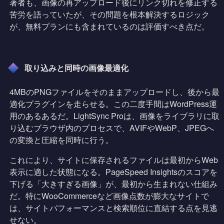
著者も、画像の再アップロード後にリンク切れを修正する
苦労を語っていたが、その問題を根本解決するロジック
が、無料プランにも含まれているのは評価すべき点だ。
取り込みと同時の画像最適化
4MBのPNGファイルをそのままアップロードし、後から最
適化プラグインを走らせる。この二度手間はWordPress運
用のあるあるだ。LightSync Proは、画像をライブラリに取
り込むブラウザ内のプロセスで、AVIFやWebP、JPEGへ
の変換と圧縮を同時に行う。
これにより、サイトに保存されるファイルは最初からWeb
表示に適した状態になる。PageSpeed Insightsのスコアを
下げる「大きすぎる画像」が、最初から生まれない仕組み
だ。特にWooCommerceなど画像点数が膨大なサイトで
は、サイトパフォーマンスと検索順位に直結する点を見逃
せない。