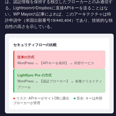
は、認証情報を保持する独立したブローカーとのみ通信す
る。LightroomやDropboxに直接APIキーを送ることはな
い。WP Mayorの記事によれば、このアーキテクチャは特
許申請中（米国出願番号19/440,404）であり、技術的な独
自性の高さを示している。
セキュリティフローの比較
従来の方式
WordPress ↔ 【APIキーを保持】 ↔ 外部サービス
LightSync Pro の方式
WordPress ↔ 【認証ブローカー】 ↔ 各種クリエイティ
ブツール
■
リスク: APIキーがサイトDBに露出
■
安全: キーは外部
ブローカーが管理