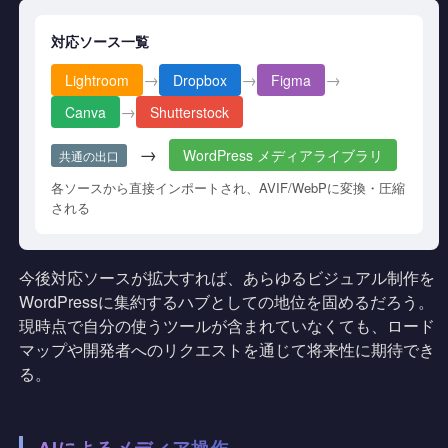
対応ソース一覧
→
→
→
Lightroom
Dropbox
Figma
→
Canva
Shutterstock
→
WordPress メディアライブラリ
共通の出口
各ソースから直接インポートされ、AVIF/WebPに変換・圧縮
される
今後対応ソースが拡大すれば、あらゆるビジュアル制作を
WordPressに集約するハブとしての地位を固めるだろう。
現時点で自分の使うツールが含まれていなくても、ロード
マップや開発者へのリクエストを通じて将来性に期待でき
る。
AIによるメディア操作