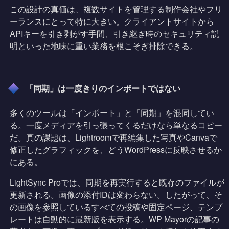
この設計の真価は、複数サイトを管理する制作会社やフリ
ーランスにとって特に大きい。クライアントサイトから
APIキーを引き剥がす手間、引き継ぎ時のセキュリティ説
明といった地味に重い業務を根こそぎ排除できる。
「同期」は一度きりのインポートではない
多くのツールは「インポート」と「同期」を混同してい
る。一度メディアを引っ張ってくるだけなら単なるコピー
だ。真の課題は、Lightroomで再編集した写真やCanvaで
修正したグラフィックを、どうWordPressに反映させるか
にある。
LightSync Proでは、同期を再実行すると既存のファイルが
更新される。画像の添付IDは変わらない。したがって、そ
の画像を参照しているすべての投稿や固定ページ、テンプ
レートは自動的に最新版を表示する。WP Mayorの記事の